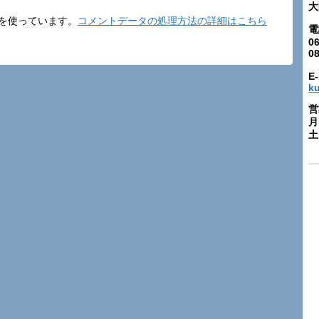
大
t を使っています。
コメントデータの処理方法の詳細はこちら
電
06
0
E-
k
営
月
土: