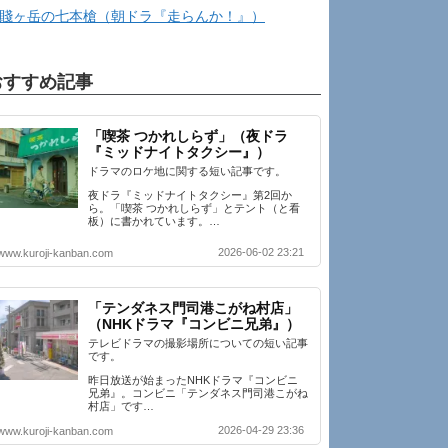
賤ヶ岳の七本槍（朝ドラ『走らんか！』）
おすすめ記事
「喫茶 つかれしらず」（夜ドラ
『ミッドナイトタクシー』）
ドラマのロケ地に関する短い記事です。
夜ドラ『ミッドナイトタクシー』第2回か
ら。「喫茶 つかれしらず」とテント（と看
板）に書かれています。…
2026-06-02 23:21
www.kuroji-kanban.com
「テンダネス門司港こがね村店」
（NHKドラマ『コンビニ兄弟』）
テレビドラマの撮影場所についての短い記事
です。
昨日放送が始まったNHKドラマ『コンビニ
兄弟』。コンビニ「テンダネス門司港こがね
村店」です…
2026-04-29 23:36
www.kuroji-kanban.com