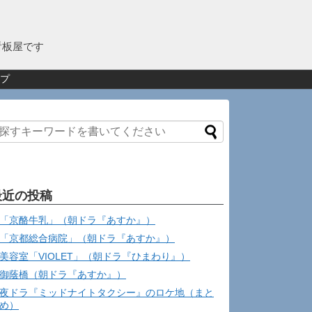
看板屋です
プ
最近の投稿
「京酪牛乳」（朝ドラ『あすか』）
「京都総合病院」（朝ドラ『あすか』）
美容室「VIOLET」（朝ドラ『ひまわり』）
御蔭橋（朝ドラ『あすか』）
夜ドラ『ミッドナイトタクシー』のロケ地（まと
め）