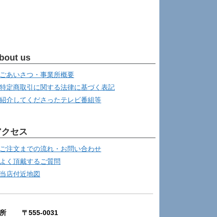
bout us
ごあいさつ・事業所概要
特定商取引に関する法律に基づく表記
紹介してくださったテレビ番組等
アクセス
ご注文までの流れ・お問い合わせ
よく頂戴するご質問
当店付近地図
所 〒555-0031