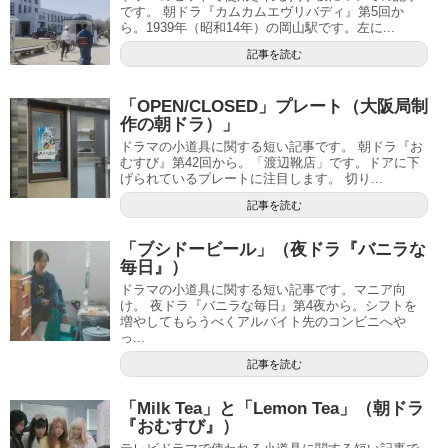
です。 朝ドラ『カムカムエヴリバディ』第5回か
ら。1939年（昭和14年）の岡山駅です。左に...
記事を読む
「OPEN/CLOSED」プレート（大阪局制
作の朝ドラ）」
ドラマの小道具に関する短い記事です。 朝ドラ『お
むすび』第42回から。「渡辺靴店」です。ドアに下
げられているプレートに注目します。 切り...
記事を読む
「ブシドービール」（夜ドラ『バニラな
毎日』）
ドラマの小道具に関する短い記事です。マニア向
け。 夜ドラ『バニラな毎日』第4夜から。シフトを
増やしてもらうべくアルバイト先のコンビニへや
っ...
記事を読む
「Milk Tea」と「Lemon Tea」（朝ドラ
『おむすび』）