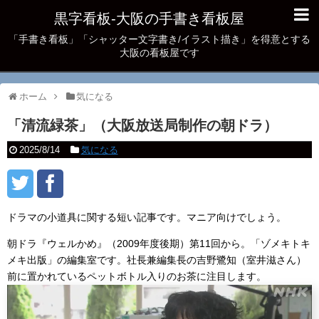
黒字看板‐大阪の手書き看板屋
「手書き看板」「シャッター文字書き/イラスト描き」を得意とする
大阪の看板屋です
ホーム
気になる
「清流緑茶」（大阪放送局制作の朝ドラ）
2025/8/14
気になる
ドラマの小道具に関する短い記事です。マニア向けでしょう。
朝ドラ『ウェルかめ』（2009年度後期）第11回から。「ゾメキトキ
メキ出版」の編集室です。社長兼編集長の吉野鷺知（室井滋さん）
前に置かれているペットボトル入りのお茶に注目します。