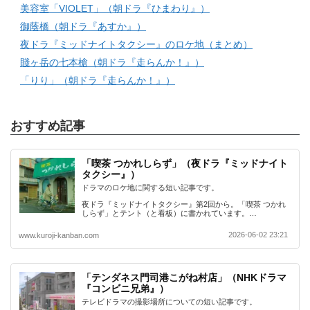
美容室「VIOLET」（朝ドラ『ひまわり』）
御蔭橋（朝ドラ『あすか』）
夜ドラ『ミッドナイトタクシー』のロケ地（まとめ）
賤ヶ岳の七本槍（朝ドラ『走らんか！』）
「りり」（朝ドラ『走らんか！』）
おすすめ記事
「喫茶 つかれしらず」（夜ドラ『ミッドナイト
タクシー』）
ドラマのロケ地に関する短い記事です。
夜ドラ『ミッドナイトタクシー』第2回から。「喫茶 つかれ
しらず」とテント（と看板）に書かれています。…
2026-06-02 23:21
www.kuroji-kanban.com
「テンダネス門司港こがね村店」（NHKドラマ
『コンビニ兄弟』）
テレビドラマの撮影場所についての短い記事です。