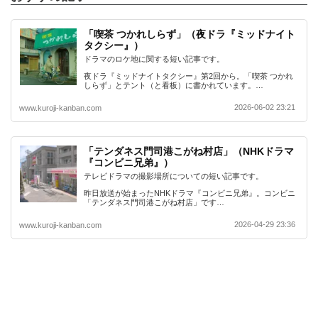
「喫茶 つかれしらず」（夜ドラ『ミッドナイト
タクシー』）
ドラマのロケ地に関する短い記事です。
夜ドラ『ミッドナイトタクシー』第2回から。「喫茶 つかれ
しらず」とテント（と看板）に書かれています。…
2026-06-02 23:21
www.kuroji-kanban.com
「テンダネス門司港こがね村店」（NHKドラマ
『コンビニ兄弟』）
テレビドラマの撮影場所についての短い記事です。
昨日放送が始まったNHKドラマ『コンビニ兄弟』。コンビニ
「テンダネス門司港こがね村店」です…
2026-04-29 23:36
www.kuroji-kanban.com