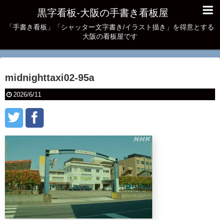
黒字看板‐大阪の手書き看板屋
「手書き看板」「シャッター文字書き/イラスト描き」を得意とする
大阪の看板屋です
midnighttaxi02-95a
2026/6/11