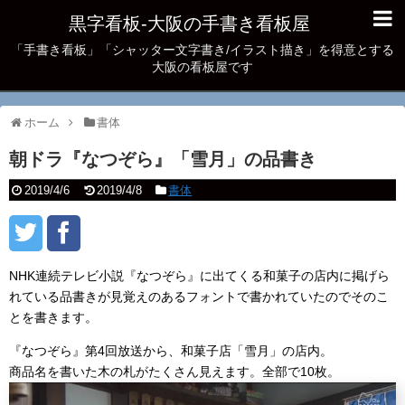
黒字看板‐大阪の手書き看板屋
「手書き看板」「シャッター文字書き/イラスト描き」を得意とする
大阪の看板屋です
ホーム
書体
朝ドラ『なつぞら』「雪月」の品書き
2019/4/6
2019/4/8
書体
NHK連続テレビ小説『なつぞら』に出てくる和菓子の店内に掲げら
れている品書きが見覚えのあるフォントで書かれていたのでそのこ
とを書きます。
『なつぞら』第4回放送から、和菓子店「雪月」の店内。
商品名を書いた木の札がたくさん見えます。全部で10枚。