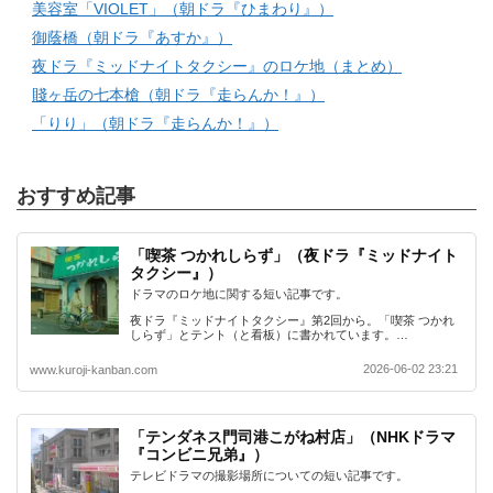
美容室「VIOLET」（朝ドラ『ひまわり』）
御蔭橋（朝ドラ『あすか』）
夜ドラ『ミッドナイトタクシー』のロケ地（まとめ）
賤ヶ岳の七本槍（朝ドラ『走らんか！』）
「りり」（朝ドラ『走らんか！』）
おすすめ記事
「喫茶 つかれしらず」（夜ドラ『ミッドナイト
タクシー』）
ドラマのロケ地に関する短い記事です。
夜ドラ『ミッドナイトタクシー』第2回から。「喫茶 つかれ
しらず」とテント（と看板）に書かれています。…
2026-06-02 23:21
www.kuroji-kanban.com
「テンダネス門司港こがね村店」（NHKドラマ
『コンビニ兄弟』）
テレビドラマの撮影場所についての短い記事です。