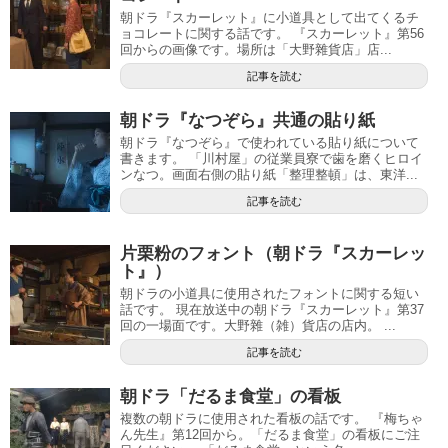
朝ドラ『スカーレット』に小道具として出てくるチ
ョコレートに関する話です。 『スカーレット』第56
回からの画像です。場所は「大野雜貨店」店...
記事を読む
朝ドラ『なつぞら』共通の貼り紙
朝ドラ『なつぞら』で使われている貼り紙について
書きます。 「川村屋」の従業員寮で歯を磨くヒロイ
ンなつ。画面右側の貼り紙「整理整頓」は、東洋...
記事を読む
片栗粉のフォント（朝ドラ『スカーレッ
ト』）
朝ドラの小道具に使用されたフォントに関する短い
話です。 現在放送中の朝ドラ『スカーレット』第37
回の一場面です。大野雜（雑）貨店の店内。 ...
記事を読む
朝ドラ「だるま食堂」の看板
複数の朝ドラに使用された看板の話です。 『梅ちゃ
ん先生』第12回から。「だるま食堂」の看板にご注