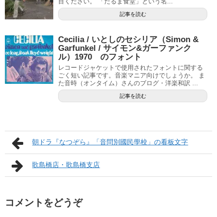
目ください。 「だるま食堂」という名...
記事を読む
Cecilia / いとしのセシリア（Simon &
Garfunkel / サイモン&ガーファンク
ル）1970 のフォント
レコードジャケットで使用されたフォントに関する
ごく短い記事です。音楽マニア向けでしょうか。 ま
た音時（オンタイム）さんのブログ・洋楽和訳 ...
記事を読む
朝ドラ『なつぞら』「音問別國民學校」の看板文字
歌島橋店・歌島橋支店
コメントをどうぞ