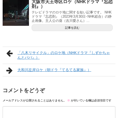
大阪市天王寺区ロケ（NHKドラマ『忘恋
剤』）
テレビドラマのロケ地に関する短い記事です。 NHK
ドラマ『忘恋剤』（2023年3月30日･NHK総合）の静
止画像。主人公の葵（吉川愛さん）...
記事を読む
「八木リサイクル」のロケ地（NHKドラマ『しずかちゃ
んとパパ』）
大和川左岸ロケ（朝ドラ『てるてる家族』）
コメントをどうぞ
メールアドレスが公開されることはありません。
※
が付いている欄は必須項目です