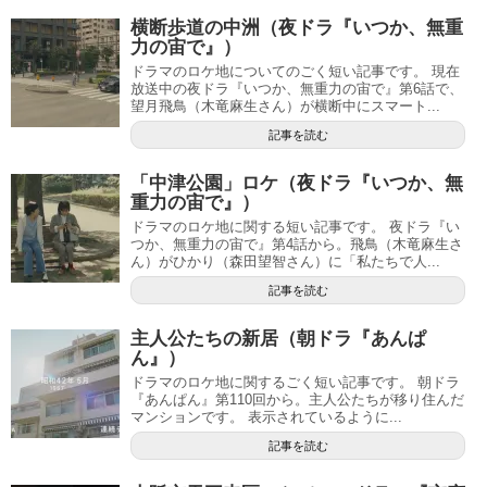
横断歩道の中洲（夜ドラ『いつか、無重
力の宙で』）
ドラマのロケ地についてのごく短い記事です。 現在
放送中の夜ドラ『いつか、無重力の宙で』第6話で、
望月飛鳥（木竜麻生さん）が横断中にスマート...
記事を読む
「中津公園」ロケ（夜ドラ『いつか、無
重力の宙で』）
ドラマのロケ地に関する短い記事です。 夜ドラ『い
つか、無重力の宙で』第4話から。飛鳥（木竜麻生さ
ん）がひかり（森田望智さん）に「私たちで人...
記事を読む
主人公たちの新居（朝ドラ『あんぱ
ん』）
ドラマのロケ地に関するごく短い記事です。 朝ドラ
『あんぱん』第110回から。主人公たちが移り住んだ
マンションです。 表示されているように...
記事を読む