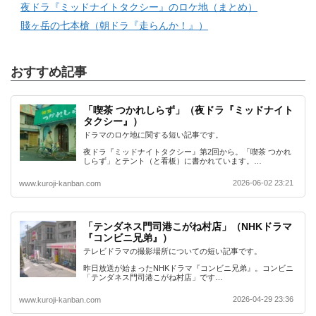
夜ドラ『ミッドナイトタクシー』のロケ地（まとめ）
賤ヶ岳の七本槍（朝ドラ『走らんか！』）
おすすめ記事
「喫茶 つかれしらず」（夜ドラ『ミッドナイト
タクシー』）
ドラマのロケ地に関する短い記事です。
夜ドラ『ミッドナイトタクシー』第2回から。「喫茶 つかれ
しらず」とテント（と看板）に書かれています。…
2026-06-02 23:21
www.kuroji-kanban.com
「テンダネス門司港こがね村店」（NHKドラマ
『コンビニ兄弟』）
テレビドラマの撮影場所についての短い記事です。
昨日放送が始まったNHKドラマ『コンビニ兄弟』。コンビニ
「テンダネス門司港こがね村店」です…
2026-04-29 23:36
www.kuroji-kanban.com