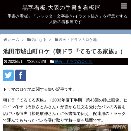
黒字看板‐大阪の手書き看板屋
「手書き看板」「シャッター文字書き/イラスト描き」を得意とする
大阪の看板屋です
ホーム
気になる
映画・ドラマのロケ地
池田市城山町ロケ（朝ドラ『てるてる家族』）
2023/8/1
2023/8/8
映画・ドラマのロケ地
ドラマのロケ地に関する短い記事です。
朝ドラ『てるてる家族』（2003年度下半期）第43回の静止画像。ヒ
ロイン冬子（石原さとみさん）が皆から注文を受けたパンの内容を
店にいる恒夫（松尾敏伸さん）に伝書鳩で伝え、配達用のトラック
で運んでもらったパンを受け取り学校へ戻る場面です。