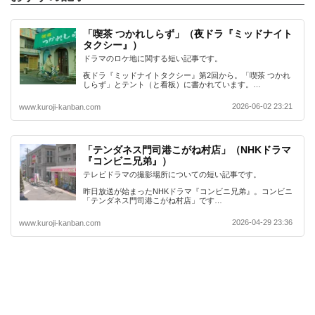
「喫茶 つかれしらず」（夜ドラ『ミッドナイト
タクシー』）
ドラマのロケ地に関する短い記事です。
夜ドラ『ミッドナイトタクシー』第2回から。「喫茶 つかれ
しらず」とテント（と看板）に書かれています。…
2026-06-02 23:21
www.kuroji-kanban.com
「テンダネス門司港こがね村店」（NHKドラマ
『コンビニ兄弟』）
テレビドラマの撮影場所についての短い記事です。
昨日放送が始まったNHKドラマ『コンビニ兄弟』。コンビニ
「テンダネス門司港こがね村店」です…
2026-04-29 23:36
www.kuroji-kanban.com