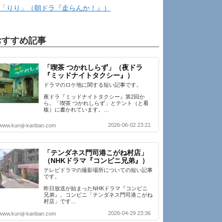
「りり」（朝ドラ『走らんか！』）
おすすめ記事
「喫茶 つかれしらず」（夜ドラ
『ミッドナイトタクシー』）
ドラマのロケ地に関する短い記事です。
夜ドラ『ミッドナイトタクシー』第2回か
ら。「喫茶 つかれしらず」とテント（と看
板）に書かれています。…
2026-06-02 23:21
www.kuroji-kanban.com
「テンダネス門司港こがね村店」
（NHKドラマ『コンビニ兄弟』）
テレビドラマの撮影場所についての短い記事
です。
昨日放送が始まったNHKドラマ『コンビニ
兄弟』。コンビニ「テンダネス門司港こがね
村店」です…
2026-04-29 23:36
www.kuroji-kanban.com