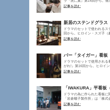
ラ『虎に翼』第14回から。猪
記事を読む
新居のステンドグラス
ドラマのセットで使われるステ
回から。ヒロイン・スズ子（趣
記事を読む
バー「タイガー」看板
ドラマのセットで使用される
がれ!』第16回から。ヒロイン
記事を読む
「IWAKURA」平看
ドラマの為に作られた看板に関
「岩倉螺子製作所」は「株式会社
記事を読む