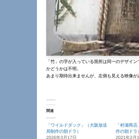
「竹」の字が入っている箇所は同一のデザイン
かどうかは不明。
あまり期待出来ませんが、左側も見える映像が
関連
「ワイルドダック」（大阪放送
「村瀬商店
局制作の朝ドラ）
作の朝ドラ
2026年3月17日
2021年2月