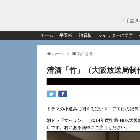
「手書き
ホーム
平看板
袖看板
シャッターに文字
ホーム
気になる
清酒「竹」（大阪放送局制
ドラマの小道具に関する短いマニア向けの記事
朝ドラ『マッサン』（2014年度後期･NHK大
店です。右にある酒樽にご注目ください。