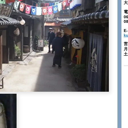
大
電
06
0
E-
k
営
月
土: