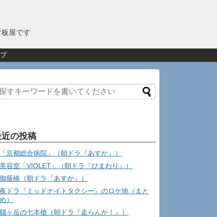
看板屋です
プ
最近の投稿
「京都総合病院」（朝ドラ『あすか』）
美容室「VIOLET」（朝ドラ『ひまわり』）
御蔭橋（朝ドラ『あすか』）
夜ドラ『ミッドナイトタクシー』のロケ地（まと
め）
賤ヶ岳の七本槍（朝ドラ『走らんか！』）