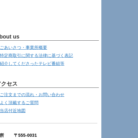
bout us
ごあいさつ・事業所概要
特定商取引に関する法律に基づく表記
紹介してくださったテレビ番組等
アクセス
ご注文までの流れ・お問い合わせ
よく頂戴するご質問
当店付近地図
所 〒555-0031