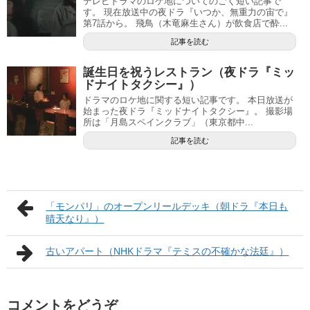
テレビドラマのロケ地についてのごく短い記事で
す。 現在放送中の夜ドラ『いつか、無重力の宙で』
第7話から。 飛鳥（木竜麻生さん）が飲食店で酔...
記事を読む
誕生日を祝うレストラン（夜ドラ『ミッ
ドナイトタクシー』）
ドラマのロケ地に関する短い記事です。 本日放送が
始まった夜ドラ『ミッドナイトタクシー』。 撮影場
所は「月島スペインクラブ」（東京都中...
記事を読む
「モンパリ」のオープンリールデッキ（朝ドラ『本日も
晴天なり』）
古いアパート（NHKドラマ『テミスの不確かな法廷』）
コメントをどうぞ