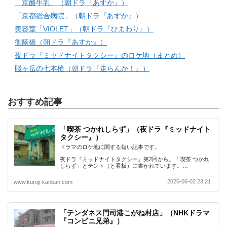
「京酪牛乳」（朝ドラ『あすか』）
「京都総合病院」（朝ドラ『あすか』）
美容室「VIOLET」（朝ドラ『ひまわり』）
御蔭橋（朝ドラ『あすか』）
夜ドラ『ミッドナイトタクシー』のロケ地（まとめ）
賤ヶ岳の七本槍（朝ドラ『走らんか！』）
おすすめ記事
「喫茶 つかれしらず」（夜ドラ『ミッドナイト
タクシー』）
ドラマのロケ地に関する短い記事です。
夜ドラ『ミッドナイトタクシー』第2回から。「喫茶 つかれ
しらず」とテント（と看板）に書かれています。…
2026-06-02 23:21
www.kuroji-kanban.com
「テンダネス門司港こがね村店」（NHKドラマ
『コンビニ兄弟』）