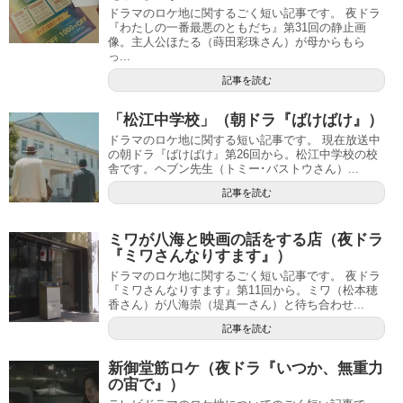
ドラマのロケ地に関するごく短い記事です。 夜ドラ
『わたしの一番最悪のともだち』第31回の静止画
像。主人公ほたる（蒔田彩珠さん）が母からもら
っ...
記事を読む
「松江中学校」（朝ドラ『ばけばけ』）
ドラマのロケ地に関する短い記事です。 現在放送中
の朝ドラ『ばけばけ』第26回から。松江中学校の校
舎です。ヘブン先生（トミー･バストウさん）...
記事を読む
ミワが八海と映画の話をする店（夜ドラ
『ミワさんなりすます』）
ドラマのロケ地に関するごく短い記事です。 夜ドラ
『ミワさんなりすます』第11回から。ミワ（松本穂
香さん）が八海崇（堤真一さん）と待ち合わせ...
記事を読む
新御堂筋ロケ（夜ドラ『いつか、無重力
の宙で』）