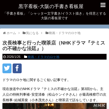
黒字看板‐大阪の手書き看板屋
「手書き看板」「シャッター文字書き/イラスト描き」を得意とする
大阪の看板屋です
ホーム
気になる
映画・ドラマのロケ地
次長検事と行った喫茶店（NHKドラマ『テミス
の不確かな法廷』）
2026/1/26
映画・ドラマのロケ地
ドラマのロケ地に関するごく短い記事です。
現在放送中のNHKドラマ『テミスの不確かな法廷』第3回から。主
人公の特例判事補･安堂清春（松山ケンイチさん）が最高検察庁の次
長検事･結城英俊（小木茂光さん）と喫茶店で話をしています。