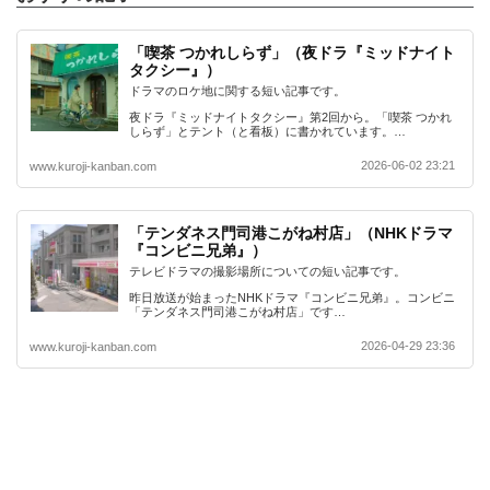
「喫茶 つかれしらず」（夜ドラ『ミッドナイト
タクシー』）
ドラマのロケ地に関する短い記事です。
夜ドラ『ミッドナイトタクシー』第2回から。「喫茶 つかれ
しらず」とテント（と看板）に書かれています。…
2026-06-02 23:21
www.kuroji-kanban.com
「テンダネス門司港こがね村店」（NHKドラマ
『コンビニ兄弟』）
テレビドラマの撮影場所についての短い記事です。
昨日放送が始まったNHKドラマ『コンビニ兄弟』。コンビニ
「テンダネス門司港こがね村店」です…
2026-04-29 23:36
www.kuroji-kanban.com