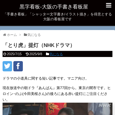
黒字看板‐大阪の手書き看板屋
「手書き看板」「シャッター文字書き/イラスト描き」を得意とする
大阪の看板屋です
ホーム
気になる
「とり虎」提灯（NHKドラマ）
2025/7/15
2025/9/8
気になる
ドラマの小道具に関する短い記事です。マニア向け。
現在放送中の朝ドラ『あんぱん』第77回から。東京の闇市です。ヒ
ロイン･のぶ(今田美桜さん)の後ろにある赤い提灯にご注目くださ
い。