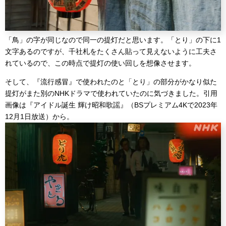
「鳥」の字が同じなので同一の提灯だと思います。「とり」の下に1
文字あるのですが、千社札をたくさん貼って見えないように工夫さ
れているので、この時点で提灯の使い回しを想像させます。
そして、『流行感冒』で使われたのと「とり」の部分がかなり似た
提灯がまた別のNHKドラマで使われていたのに気づきました。引用
画像は『アイドル誕生 輝け昭和歌謡』（BSプレミアム4Kで2023年
12月1日放送）から。