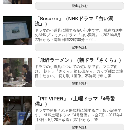
記事を読む
「Susurro」（NHKドラマ『白い濁
流』）
ドラマの小道具に関する短い記事です。 現在放送中
のNHKプレミアムドラマ『白い濁流』（2021年8月
22日から・毎週日曜22時00分～22...
記事を読む
「飛騨ラーメン」（朝ドラ『さくら』）
ドラマの小道具についての短い話です。マニア向
け。 朝ドラ『さくら』第16回から。カップ麺にご注
目ください。 切り取り画像。不鮮明で申し訳...
記事を読む
「PIT VIPER」（土曜ドラマ『4号警
備』）
ドラマで使用される缶飲料に関するごく短い記事で
す。 NHK土曜ドラマ『4号警備』（全7回・2017年4
月8日～5月20日放送）第1回から。警...
記事を読む