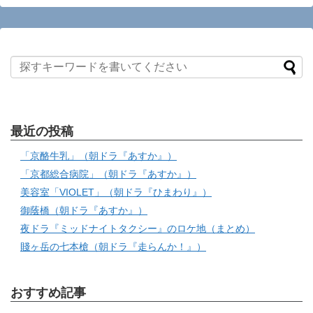
最近の投稿
「京酪牛乳」（朝ドラ『あすか』）
「京都総合病院」（朝ドラ『あすか』）
美容室「VIOLET」（朝ドラ『ひまわり』）
御蔭橋（朝ドラ『あすか』）
夜ドラ『ミッドナイトタクシー』のロケ地（まとめ）
賤ヶ岳の七本槍（朝ドラ『走らんか！』）
おすすめ記事