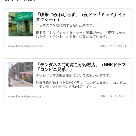
「喫茶 つかれしらず」（夜ドラ『ミッドナイト
タクシー』）
ドラマのロケ地に関する短い記事です。
夜ドラ『ミッドナイトタクシー』第2回から。「喫茶 つかれ
しらず」とテント（と看板）に書かれています。…
2026-06-02 23:21
www.kuroji-kanban.com
「テンダネス門司港こがね村店」（NHKドラマ
『コンビニ兄弟』）
テレビドラマの撮影場所についての短い記事です。
昨日放送が始まったNHKドラマ『コンビニ兄弟』。コンビニ
「テンダネス門司港こがね村店」です…
2026-04-29 23:36
www.kuroji-kanban.com