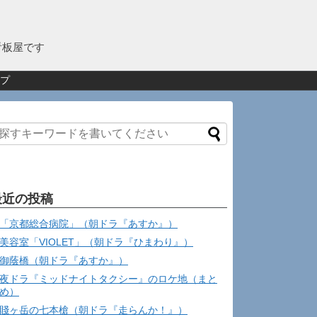
看板屋です
プ
最近の投稿
「京都総合病院」（朝ドラ『あすか』）
美容室「VIOLET」（朝ドラ『ひまわり』）
御蔭橋（朝ドラ『あすか』）
夜ドラ『ミッドナイトタクシー』のロケ地（まと
め）
賤ヶ岳の七本槍（朝ドラ『走らんか！』）