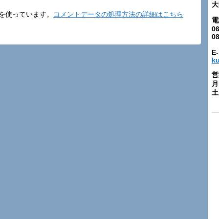
大
t を使っています。
コメントデータの処理方法の詳細はこちら
電
06
0
E-
k
営
月
土: