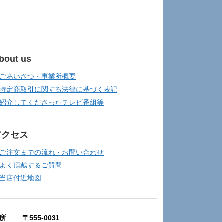
bout us
ごあいさつ・事業所概要
特定商取引に関する法律に基づく表記
紹介してくださったテレビ番組等
アクセス
ご注文までの流れ・お問い合わせ
よく頂戴するご質問
当店付近地図
所 〒555-0031