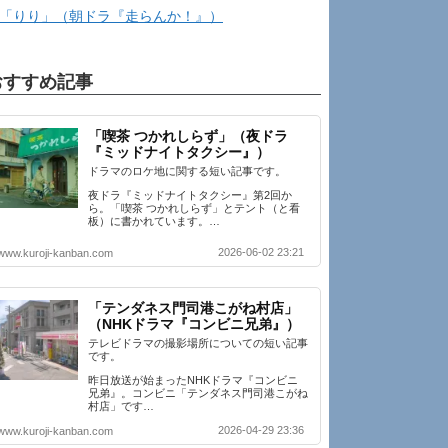
「りり」（朝ドラ『走らんか！』）
おすすめ記事
「喫茶 つかれしらず」（夜ドラ
『ミッドナイトタクシー』）
ドラマのロケ地に関する短い記事です。
夜ドラ『ミッドナイトタクシー』第2回か
ら。「喫茶 つかれしらず」とテント（と看
板）に書かれています。…
2026-06-02 23:21
www.kuroji-kanban.com
「テンダネス門司港こがね村店」
（NHKドラマ『コンビニ兄弟』）
テレビドラマの撮影場所についての短い記事
です。
昨日放送が始まったNHKドラマ『コンビニ
兄弟』。コンビニ「テンダネス門司港こがね
村店」です…
2026-04-29 23:36
www.kuroji-kanban.com