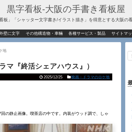
黒字看板‐大阪の手書き看板屋
看板」「シャッター文字書き/イラスト描き」を得意とする大阪の
外壁に文字
その他構造物・車輛
各種サービス・製品
サイトマッ
ケ地
ドラマ『終活シェアハウス』）
2025/12/25
映画・ドラマのロケ地
第7回の静止画像。喫茶店の中です。内装がウッド調で、しゃ