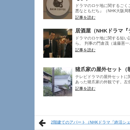
ドラマのロケ地に関するごく
悪なともだち』（NHK大阪局制
記事を読む
居酒屋（NHKドラマ
ドラマのロケ地に関する短い記
ら。 判事の門倉茂（遠藤憲一
記事を読む
猪爪家の屋外セット（
テレビドラマの屋外セットに
あった猪爪家の外観です。左側
記事を読む
2階建てのアパート（NHKドラマ『終活シ