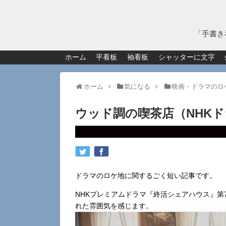
「手書き
ホーム
平看板
袖看板
シャッターに文字
ホーム
気になる
映画・ドラマのロ
ウッド調の喫茶店（NHK
ドラマのロケ地に関するごく短い記事です。
NHKプレミアムドラマ『終活シェアハウス』
れた雰囲気を感じます。