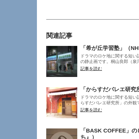
関連記事
「希が丘学習塾」（N
ドラマのロケ地に関する短い記
の静止画です。桐山良郎（泉澤
記事を読む
「からすだバレエ研究
ドラマのロケ地に関する短い記
らすだバレエ研究所」の外観で
記事を読む
「BASK COFFE
ち』）