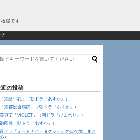
看板屋です
プ
最近の投稿
「京酪牛乳」（朝ドラ『あすか』）
「京都総合病院」（朝ドラ『あすか』）
美容室「VIOLET」（朝ドラ『ひまわり』）
御蔭橋（朝ドラ『あすか』）
夜ドラ『ミッドナイトタクシー』のロケ地（まと
め）