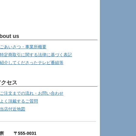
bout us
ごあいさつ・事業所概要
特定商取引に関する法律に基づく表記
紹介してくださったテレビ番組等
アクセス
ご注文までの流れ・お問い合わせ
よく頂戴するご質問
当店付近地図
所 〒555-0031