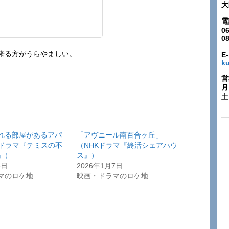
大
電
06
0
来る方がうらやましい。
E-
k
営
月
土:
れる部屋があるアパ
「アヴニール南百合ヶ丘」
Kドラマ『テミスの不
（NHKドラマ『終活シェアハウ
』）
ス』）
3日
2026年1月7日
マのロケ地
映画・ドラマのロケ地