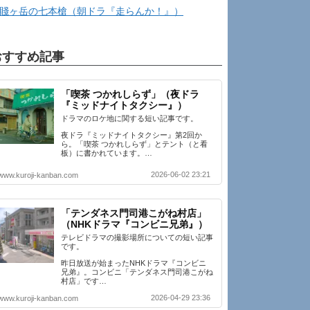
賤ヶ岳の七本槍（朝ドラ『走らんか！』）
おすすめ記事
「喫茶 つかれしらず」（夜ドラ
『ミッドナイトタクシー』）
ドラマのロケ地に関する短い記事です。
夜ドラ『ミッドナイトタクシー』第2回か
ら。「喫茶 つかれしらず」とテント（と看
板）に書かれています。…
2026-06-02 23:21
www.kuroji-kanban.com
「テンダネス門司港こがね村店」
（NHKドラマ『コンビニ兄弟』）
テレビドラマの撮影場所についての短い記事
です。
昨日放送が始まったNHKドラマ『コンビニ
兄弟』。コンビニ「テンダネス門司港こがね
村店」です…
2026-04-29 23:36
www.kuroji-kanban.com