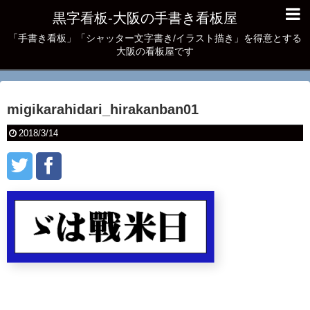
黒字看板‐大阪の手書き看板屋
「手書き看板」「シャッター文字書き/イラスト描き」を得意とする
大阪の看板屋です
migikarahidari_hirakanban01
2018/3/14