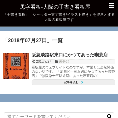
黒字看板‐大阪の手書き看板屋
「手書き看板」「シャッター文字書き/イラスト描き」を得意とする
大阪の看板屋です
「
2018年07月27日
」
一覧
阪急淡路駅東口にかつてあった喫茶店
2018/7/27
未分類
看板屋のウェブサイトなのですが、本業とは全然関係
のない話です。 「淀川区十三近辺にかつてあった喫茶
店」では阪急十三駅近辺にあった喫茶店のこ...
記事を読む