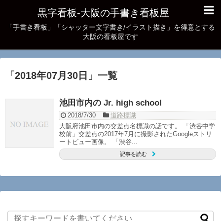
黒字看板‐大阪の手書き看板屋
「手書き看板」「シャッター文字書き/イラスト描き」を得意とする
大阪の看板屋です
「
2018年07月30日
」
一覧
池田市内の Jr. high school
2018/7/30
道路標識
大阪府池田市内の交差点名標識の話です。 「渋谷中学
校前」交差点の2017年7月に撮影されたGoogleストリ
ートビュー画像。 「渋谷...
記事を読む