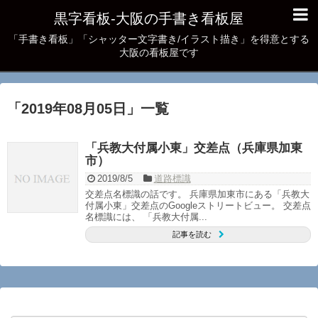
黒字看板‐大阪の手書き看板屋
「手書き看板」「シャッター文字書き/イラスト描き」を得意とする
大阪の看板屋です
「
2019年08月05日
」
一覧
「兵教大付属小東」交差点（兵庫県加東
市）
2019/8/5
道路標識
交差点名標識の話です。 兵庫県加東市にある「兵教大
付属小東」交差点のGoogleストリートビュー。 交差点
名標識には、 「兵教大付属...
記事を読む