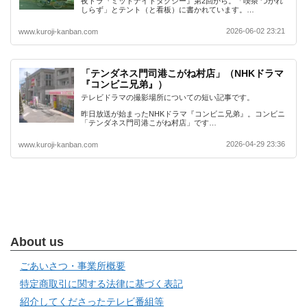
夜ドラ『ミッドナイトタクシー』第2回から。「喫茶 つかれ
しらず」とテント（と看板）に書かれています。…
2026-06-02 23:21
www.kuroji-kanban.com
「テンダネス門司港こがね村店」（NHKドラマ
『コンビニ兄弟』）
テレビドラマの撮影場所についての短い記事です。
昨日放送が始まったNHKドラマ『コンビニ兄弟』。コンビニ
「テンダネス門司港こがね村店」です…
2026-04-29 23:36
www.kuroji-kanban.com
About us
ごあいさつ・事業所概要
特定商取引に関する法律に基づく表記
紹介してくださったテレビ番組等