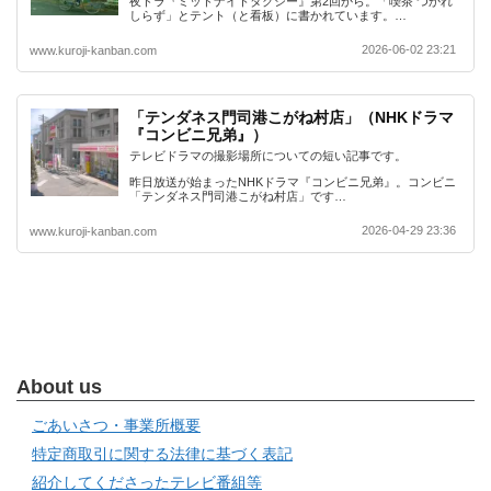
夜ドラ『ミッドナイトタクシー』第2回から。「喫茶 つかれ
しらず」とテント（と看板）に書かれています。…
2026-06-02 23:21
www.kuroji-kanban.com
「テンダネス門司港こがね村店」（NHKドラマ
『コンビニ兄弟』）
テレビドラマの撮影場所についての短い記事です。
昨日放送が始まったNHKドラマ『コンビニ兄弟』。コンビニ
「テンダネス門司港こがね村店」です…
2026-04-29 23:36
www.kuroji-kanban.com
About us
ごあいさつ・事業所概要
特定商取引に関する法律に基づく表記
紹介してくださったテレビ番組等