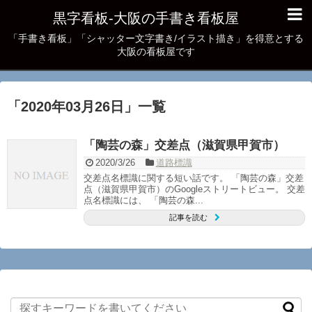
黒字看板‐大阪の手書き看板屋
「手書き看板」「シャッター文字書き/イラスト描き」を得意とする
大阪の看板屋です
「
2020年03月26日
」
一覧
「陶芸の森」交差点（滋賀県甲賀市）
2020/3/26
道路標識
交差点名標識に関する短い話です。 「陶芸の森」交差
点（滋賀県甲賀市）のGoogleストリートビュー。 交差
点名標識には、 「陶芸の森...
記事を読む