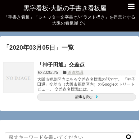
黒字看板‐大阪の手書き看板屋
「手書き看板」「シャッター文字書き/イラスト描き」を得意とする
大阪の看板屋です
「
2020年03月05日
」
一覧
「神子田通」交差点
2020/3/5
道路標識
大阪市福島区内にある交差点名標識の話です。 「神子
田通」交差点（大阪市福島区内）のGoogleストリート
ビュー。 交差点名標識には、...
記事を読む