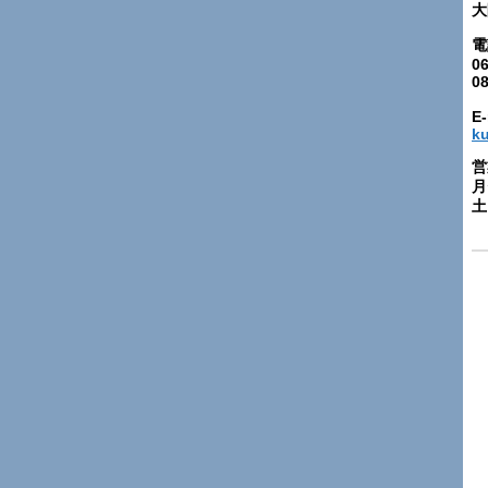
大
電
06
0
E-
k
営
月
土: