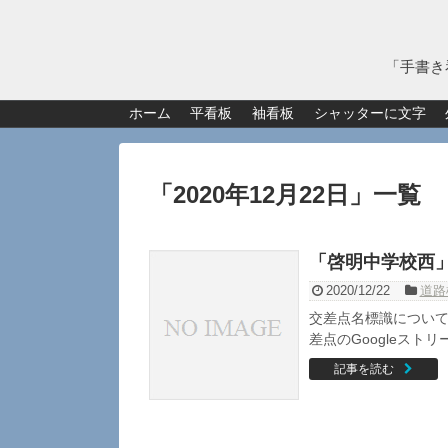
「手書き
ホーム
平看板
袖看板
シャッターに文字
「
2020年12月22日
」
一覧
「啓明中学校西
2020/12/22
道路
交差点名標識について
差点のGoogleストリ
記事を読む