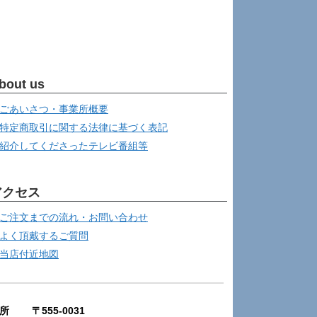
bout us
ごあいさつ・事業所概要
特定商取引に関する法律に基づく表記
紹介してくださったテレビ番組等
アクセス
ご注文までの流れ・お問い合わせ
よく頂戴するご質問
当店付近地図
所 〒555-0031