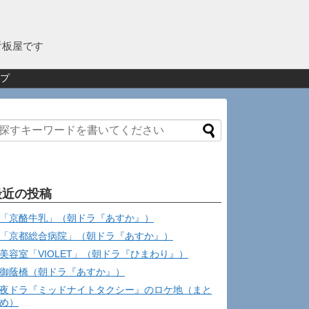
看板屋です
プ
最近の投稿
「京酪牛乳」（朝ドラ『あすか』）
「京都総合病院」（朝ドラ『あすか』）
美容室「VIOLET」（朝ドラ『ひまわり』）
御蔭橋（朝ドラ『あすか』）
夜ドラ『ミッドナイトタクシー』のロケ地（まと
め）