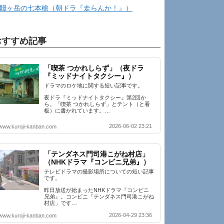
賤ヶ岳の七本槍（朝ドラ『走らんか！』）
おすすめ記事
「喫茶 つかれしらず」（夜ドラ
『ミッドナイトタクシー』）
ドラマのロケ地に関する短い記事です。
夜ドラ『ミッドナイトタクシー』第2回か
ら。「喫茶 つかれしらず」とテント（と看
板）に書かれています。…
2026-06-02 23:21
www.kuroji-kanban.com
「テンダネス門司港こがね村店」
（NHKドラマ『コンビニ兄弟』）
テレビドラマの撮影場所についての短い記事
です。
昨日放送が始まったNHKドラマ『コンビニ
兄弟』。コンビニ「テンダネス門司港こがね
村店」です…
2026-04-29 23:36
www.kuroji-kanban.com