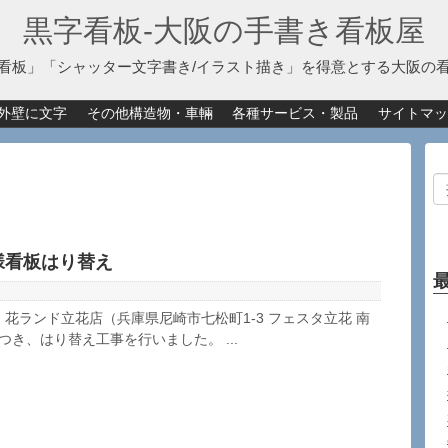
黒字看板‐大阪の手書き看板屋
看板」「シャッター文字書き/イラスト描き」を得意とする大阪の
外壁に文字
その他構造物・車輛
各種サービス・製品
サイトマッ
様看板はり替え
 花ランド立花店（兵庫県尼崎市七松町1-3 フェスタ立花 南
つき、はり替え工事を行いました。 ...