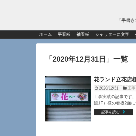
「手書き
ホーム
平看板
袖看板
シャッターに文字
「
2020年12月31日
」
一覧
花ランド立花店
2020/12/31
工事
工事実績の記事です。
館1F）様の看板2面に
記事を読む