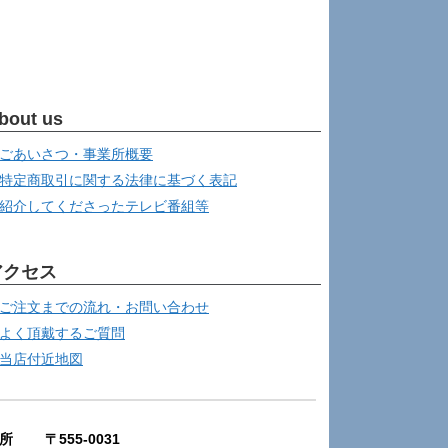
bout us
ごあいさつ・事業所概要
特定商取引に関する法律に基づく表記
紹介してくださったテレビ番組等
アクセス
ご注文までの流れ・お問い合わせ
よく頂戴するご質問
当店付近地図
所 〒555-0031