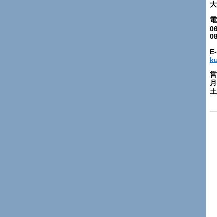
大
電
06
0
E-
k
営
月
土: