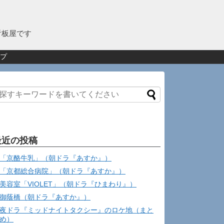
看板屋です
プ
最近の投稿
「京酪牛乳」（朝ドラ『あすか』）
「京都総合病院」（朝ドラ『あすか』）
美容室「VIOLET」（朝ドラ『ひまわり』）
御蔭橋（朝ドラ『あすか』）
夜ドラ『ミッドナイトタクシー』のロケ地（まと
め）