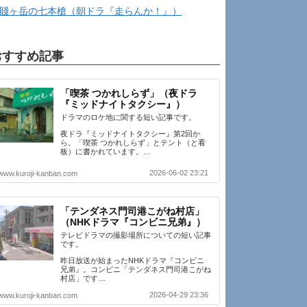
賤ヶ岳の七本槍（朝ドラ『走らんか！』）
おすすめ記事
「喫茶 つかれしらず」（夜ドラ
『ミッドナイトタクシー』）
ドラマのロケ地に関する短い記事です。
夜ドラ『ミッドナイトタクシー』第2回か
ら。「喫茶 つかれしらず」とテント（と看
板）に書かれています。…
2026-06-02 23:21
www.kuroji-kanban.com
「テンダネス門司港こがね村店」
（NHKドラマ『コンビニ兄弟』）
テレビドラマの撮影場所についての短い記事
です。
昨日放送が始まったNHKドラマ『コンビニ
兄弟』。コンビニ「テンダネス門司港こがね
村店」です…
2026-04-29 23:36
www.kuroji-kanban.com