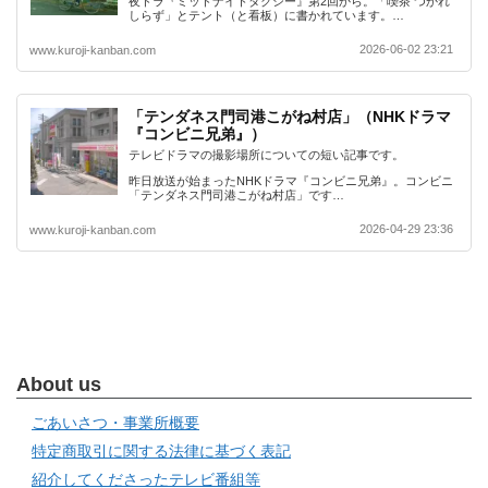
夜ドラ『ミッドナイトタクシー』第2回から。「喫茶 つかれ
しらず」とテント（と看板）に書かれています。…
2026-06-02 23:21
www.kuroji-kanban.com
「テンダネス門司港こがね村店」（NHKドラマ
『コンビニ兄弟』）
テレビドラマの撮影場所についての短い記事です。
昨日放送が始まったNHKドラマ『コンビニ兄弟』。コンビニ
「テンダネス門司港こがね村店」です…
2026-04-29 23:36
www.kuroji-kanban.com
About us
ごあいさつ・事業所概要
特定商取引に関する法律に基づく表記
紹介してくださったテレビ番組等