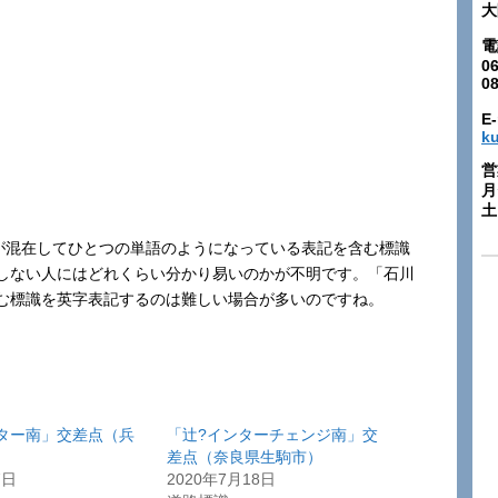
大
電
06
0
E-
k
営
月
土:
字と英語が混在してひとつの単語のようになっている表記を含む標識
しない人にはどれくらい分かり易いのかが不明です。「石川
む標識を英字表記するのは難しい場合が多いのですね。
ター南」交差点（兵
「辻?インターチェンジ南」交
）
差点（奈良県生駒市）
7日
2020年7月18日