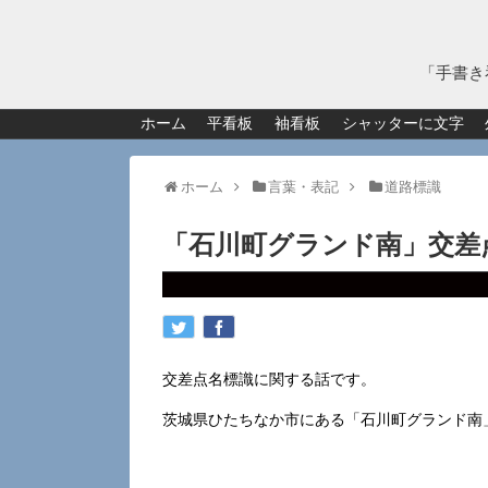
「手書き
ホーム
平看板
袖看板
シャッターに文字
ホーム
言葉・表記
道路標識
「石川町グランド南」交差
交差点名標識に関する話です。
茨城県ひたちなか市にある「石川町グランド南