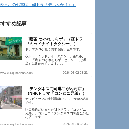
賤ヶ岳の七本槍（朝ドラ『走らんか！』）
おすすめ記事
「喫茶 つかれしらず」（夜ドラ
『ミッドナイトタクシー』）
ドラマのロケ地に関する短い記事です。
夜ドラ『ミッドナイトタクシー』第2回か
ら。「喫茶 つかれしらず」とテント（と看
板）に書かれています。…
2026-06-02 23:21
www.kuroji-kanban.com
「テンダネス門司港こがね村店」
（NHKドラマ『コンビニ兄弟』）
テレビドラマの撮影場所についての短い記事
です。
昨日放送が始まったNHKドラマ『コンビニ
兄弟』。コンビニ「テンダネス門司港こがね
村店」です…
2026-04-29 23:36
www.kuroji-kanban.com