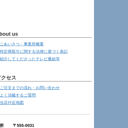
bout us
ごあいさつ・事業所概要
特定商取引に関する法律に基づく表記
紹介してくださったテレビ番組等
アクセス
ご注文までの流れ・お問い合わせ
よく頂戴するご質問
当店付近地図
所 〒555-0031