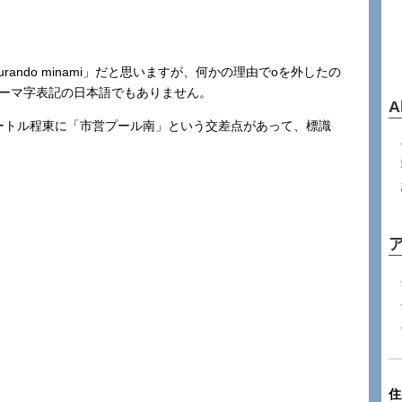
gurando minami」だと思いますが、何かの理由でoを外したの
たローマ字表記の日本語でもありません。
A
メートル程東に「市営プール南」という交差点があって、標識
住