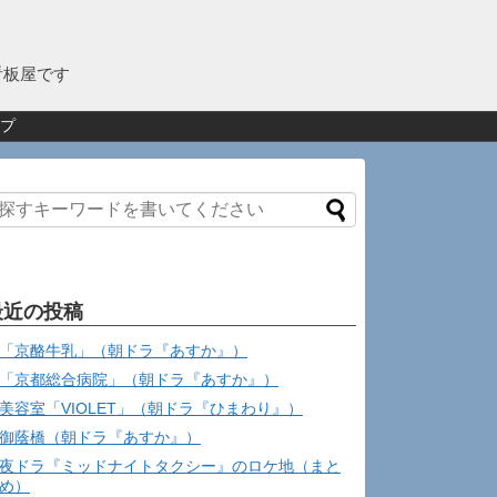
看板屋です
プ
最近の投稿
「京酪牛乳」（朝ドラ『あすか』）
「京都総合病院」（朝ドラ『あすか』）
美容室「VIOLET」（朝ドラ『ひまわり』）
御蔭橋（朝ドラ『あすか』）
夜ドラ『ミッドナイトタクシー』のロケ地（まと
め）