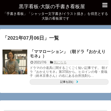
黒字看板‐大阪の手書き看板屋
「手書き看板」「シャッター文字書き/イラスト描き」を得意とする
大阪の看板屋です
「
2021年07月06日
」
一覧
「ママローション」（朝ドラ『おかえり
モネ』）
2021/7/6
気になる
ドラマの小道具に関するごくごく短い記事です。 朝ド
ラ『おかえりモネ』第37回から。ヒロインの母・亜哉
子（鈴木京香さん）の右にある台所洗剤ら...
記事を読む