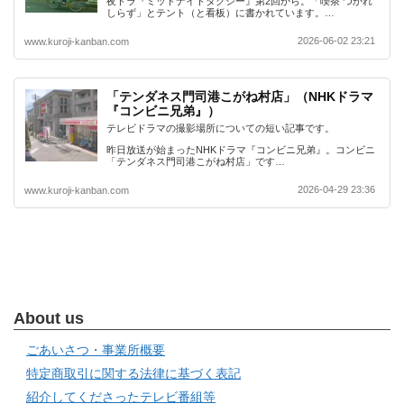
夜ドラ『ミッドナイトタクシー』第2回から。「喫茶 つかれ
しらず」とテント（と看板）に書かれています。…
2026-06-02 23:21
www.kuroji-kanban.com
「テンダネス門司港こがね村店」（NHKドラマ
『コンビニ兄弟』）
テレビドラマの撮影場所についての短い記事です。
昨日放送が始まったNHKドラマ『コンビニ兄弟』。コンビニ
「テンダネス門司港こがね村店」です…
2026-04-29 23:36
www.kuroji-kanban.com
About us
ごあいさつ・事業所概要
特定商取引に関する法律に基づく表記
紹介してくださったテレビ番組等