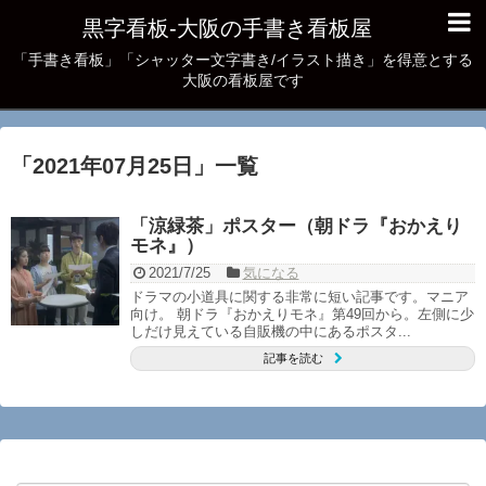
黒字看板‐大阪の手書き看板屋
「手書き看板」「シャッター文字書き/イラスト描き」を得意とする
大阪の看板屋です
「
2021年07月25日
」
一覧
「涼緑茶」ポスター（朝ドラ『おかえり
モネ』）
2021/7/25
気になる
ドラマの小道具に関する非常に短い記事です。マニア
向け。 朝ドラ『おかえりモネ』第49回から。左側に少
しだけ見えている自販機の中にあるポスタ...
記事を読む