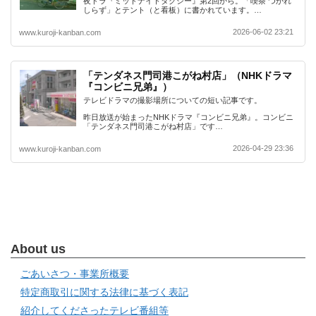
夜ドラ『ミッドナイトタクシー』第2回から。「喫茶 つかれ
しらず」とテント（と看板）に書かれています。…
2026-06-02 23:21
www.kuroji-kanban.com
「テンダネス門司港こがね村店」（NHKドラマ
『コンビニ兄弟』）
テレビドラマの撮影場所についての短い記事です。
昨日放送が始まったNHKドラマ『コンビニ兄弟』。コンビニ
「テンダネス門司港こがね村店」です…
2026-04-29 23:36
www.kuroji-kanban.com
About us
ごあいさつ・事業所概要
特定商取引に関する法律に基づく表記
紹介してくださったテレビ番組等