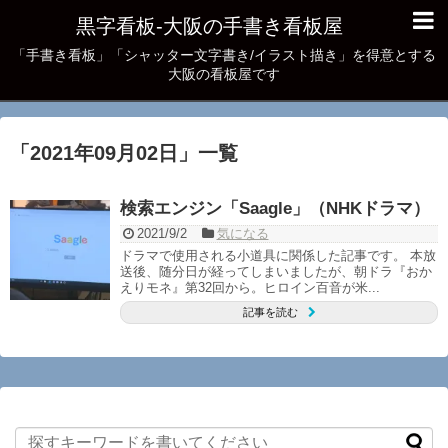
黒字看板‐大阪の手書き看板屋
「手書き看板」「シャッター文字書き/イラスト描き」を得意とする
大阪の看板屋です
「
2021年09月02日
」
一覧
検索エンジン「Saagle」（NHKドラマ）
2021/9/2
気になる
ドラマで使用される小道具に関係した記事です。 本放
送後、随分日が経ってしまいましたが、朝ドラ『おか
えりモネ』第32回から。ヒロイン百音が米...
記事を読む