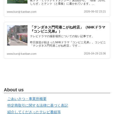
夜ドラ『ミッドナイトタクシー』第2回から。「喫茶 つかれ
しらず」とテント（と看板）に書かれています。…
2026-06-02 23:21
www.kuroji-kanban.com
「テンダネス門司港こがね村店」（NHKドラマ
『コンビニ兄弟』）
テレビドラマの撮影場所についての短い記事です。
昨日放送が始まったNHKドラマ『コンビニ兄弟』。コンビニ
「テンダネス門司港こがね村店」です…
2026-04-29 23:36
www.kuroji-kanban.com
About us
ごあいさつ・事業所概要
特定商取引に関する法律に基づく表記
紹介してくださったテレビ番組等