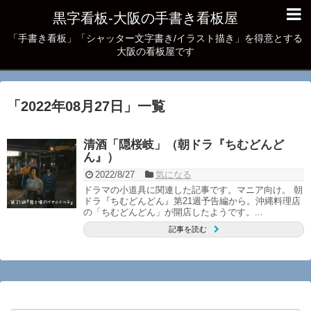
黒字看板‐大阪の手書き看板屋
「手書き看板」「シャッター文字書き/イラスト描き」を得意とする
大阪の看板屋です
「
2022年08月27日
」
一覧
清酒「隠桜岐」（朝ドラ『ちむどんど
ん』）
2022/8/27
気になる
ドラマの小道具に関連した記事です。マニア向け。 朝
ドラ『ちむどんどん』第21週予告編から。沖縄料理店
の「ちむどんどん」が開店したようです。...
記事を読む