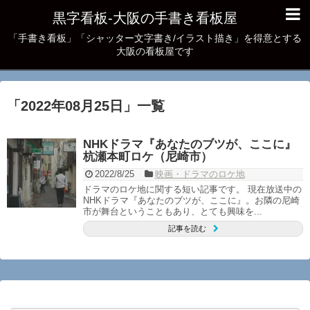
黒字看板‐大阪の手書き看板屋
「手書き看板」「シャッター文字書き/イラスト描き」を得意とする
大阪の看板屋です
「
2022年08月25日
」
一覧
NHKドラマ『あなたのブツが、ここに』
杭瀬本町ロケ（尼崎市）
2022/8/25
映画・ドラマのロケ地
ドラマのロケ地に関する短い記事です。 現在放送中の
NHKドラマ『あなたのブツが、ここに』。お隣の尼崎
市が舞台ということもあり、とても興味を...
記事を読む