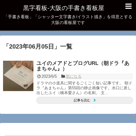
黒字看板‐大阪の手書き看板屋
「手書き看板」「シャッター文字書き/イラスト描き」を得意とする
大阪の看板屋です
「
2023年06月05日
」
一覧
ユイのメアドとブログURL（朝ドラ『あ
まちゃん』）
2023/6/5
気になる
ドラマの小道具に関するごくごく短い記事です。 朝ド
ラ『あまちゃん』第55回の静止画像です。水口に差し
出したユイ（橋本愛さん）の名刺。 文...
記事を読む