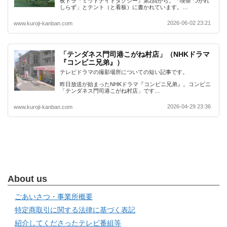
夜ドラ『ミッドナイトタクシー』第2回から。「喫茶 つかれ
しらず」とテント（と看板）に書かれています。…
2026-06-02 23:21
www.kuroji-kanban.com
「テンダネス門司港こがね村店」（NHKドラマ
『コンビニ兄弟』）
テレビドラマの撮影場所についての短い記事です。
昨日放送が始まったNHKドラマ『コンビニ兄弟』。コンビニ
「テンダネス門司港こがね村店」です…
2026-04-29 23:36
www.kuroji-kanban.com
About us
ごあいさつ・事業所概要
特定商取引に関する法律に基づく表記
紹介してくださったテレビ番組等