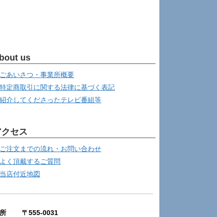
bout us
ごあいさつ・事業所概要
特定商取引に関する法律に基づく表記
紹介してくださったテレビ番組等
アクセス
ご注文までの流れ・お問い合わせ
よく頂戴するご質問
当店付近地図
所 〒555-0031