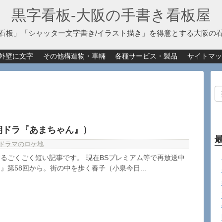
黒字看板‐大阪の手書き看板屋
看板」「シャッター文字書き/イラスト描き」を得意とする大阪の
外壁に文字
その他構造物・車輛
各種サービス・製品
サイトマッ
朝ドラ『あまちゃん』）
ドラマのロケ地
るごくごく短い記事です。 現在BSプレミアム等で再放送中
』第58回から。街の中を歩く春子（小泉今日...