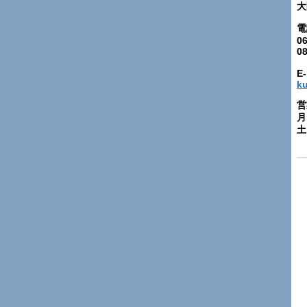
大
電
06
0
E-
k
営
月
土: