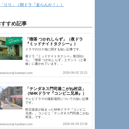
「りり」（朝ドラ『走らんか！』）
おすすめ記事
「喫茶 つかれしらず」（夜ドラ
『ミッドナイトタクシー』）
ドラマのロケ地に関する短い記事です。
夜ドラ『ミッドナイトタクシー』第2回か
ら。「喫茶 つかれしらず」とテント（と看
板）に書かれています。…
2026-06-02 23:21
www.kuroji-kanban.com
「テンダネス門司港こがね村店」
（NHKドラマ『コンビニ兄弟』）
テレビドラマの撮影場所についての短い記事
です。
昨日放送が始まったNHKドラマ『コンビニ
兄弟』。コンビニ「テンダネス門司港こがね
村店」です…
2026-04-29 23:36
www.kuroji-kanban.com