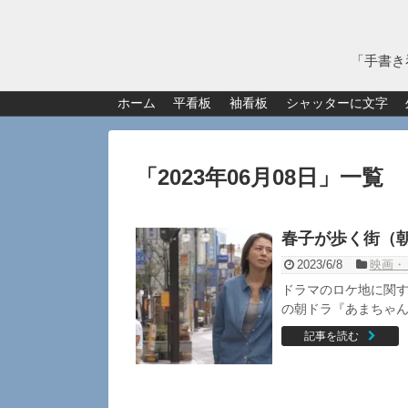
「手書き
ホーム
平看板
袖看板
シャッターに文字
「
2023年06月08日
」
一覧
春子が歩く街（
2023/6/8
映画・
ドラマのロケ地に関す
の朝ドラ『あまちゃん
記事を読む