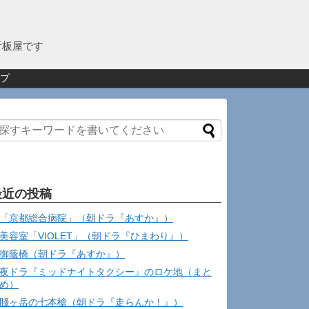
看板屋です
プ
最近の投稿
「京都総合病院」（朝ドラ『あすか』）
美容室「VIOLET」（朝ドラ『ひまわり』）
御蔭橋（朝ドラ『あすか』）
夜ドラ『ミッドナイトタクシー』のロケ地（まと
め）
賤ヶ岳の七本槍（朝ドラ『走らんか！』）