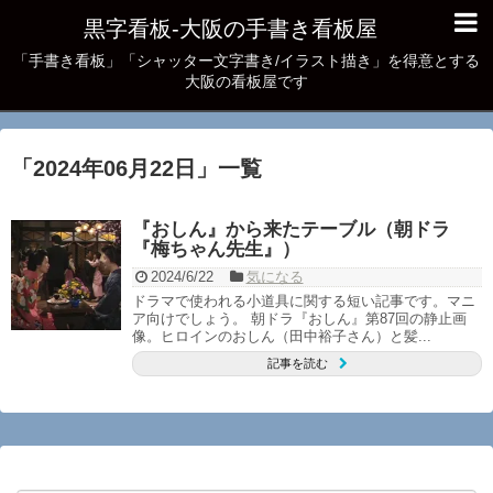
黒字看板‐大阪の手書き看板屋
「手書き看板」「シャッター文字書き/イラスト描き」を得意とする
大阪の看板屋です
「
2024年06月22日
」
一覧
『おしん』から来たテーブル（朝ドラ
『梅ちゃん先生』）
2024/6/22
気になる
ドラマで使われる小道具に関する短い記事です。マニ
ア向けでしょう。 朝ドラ『おしん』第87回の静止画
像。ヒロインのおしん（田中裕子さん）と髪...
記事を読む