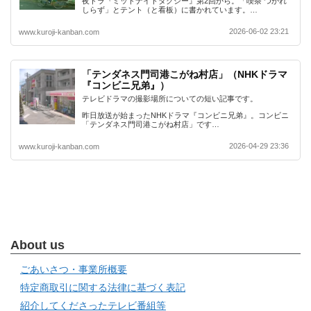
夜ドラ『ミッドナイトタクシー』第2回から。「喫茶 つかれ
しらず」とテント（と看板）に書かれています。…
2026-06-02 23:21
www.kuroji-kanban.com
「テンダネス門司港こがね村店」（NHKドラマ
『コンビニ兄弟』）
テレビドラマの撮影場所についての短い記事です。
昨日放送が始まったNHKドラマ『コンビニ兄弟』。コンビニ
「テンダネス門司港こがね村店」です…
2026-04-29 23:36
www.kuroji-kanban.com
About us
ごあいさつ・事業所概要
特定商取引に関する法律に基づく表記
紹介してくださったテレビ番組等