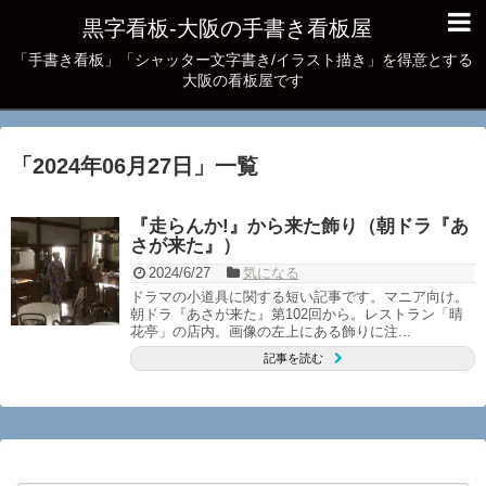
黒字看板‐大阪の手書き看板屋
「手書き看板」「シャッター文字書き/イラスト描き」を得意とする
大阪の看板屋です
「
2024年06月27日
」
一覧
『走らんか!』から来た飾り（朝ドラ『あ
さが来た』）
2024/6/27
気になる
ドラマの小道具に関する短い記事です。マニア向け。
朝ドラ『あさが来た』第102回から。レストラン「晴
花亭」の店内。画像の左上にある飾りに注...
記事を読む