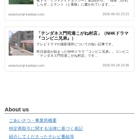
夜ドラ『ミッドナイトタクシー』第2回から。「喫茶 つかれ
しらず」とテント（と看板）に書かれています。…
2026-06-02 23:21
www.kuroji-kanban.com
「テンダネス門司港こがね村店」（NHKドラマ
『コンビニ兄弟』）
テレビドラマの撮影場所についての短い記事です。
昨日放送が始まったNHKドラマ『コンビニ兄弟』。コンビニ
「テンダネス門司港こがね村店」です…
2026-04-29 23:36
www.kuroji-kanban.com
About us
ごあいさつ・事業所概要
特定商取引に関する法律に基づく表記
紹介してくださったテレビ番組等