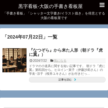
黒字看板‐大阪の手書き看板屋
「手書き看板」「シャッター文字書き/イラスト描き」を得意とする
大阪の看板屋です
「
2024年07月22日
」
一覧
『なつぞら』から来た人形（朝ドラ『虎
に翼』）
2024/7/22
気になる
ドラマの小道具に関する短い記事です。 朝ドラ『虎に
翼』第81回から。ヒロイン･寅子（伊藤沙莉さん）の
学友･涼子（桜井ユキさん）がお付きだっ...
記事を読む