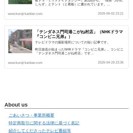
夜ドラ『ミッドナイトタクシー』第2回から。「喫茶 つかれ
しらず」とテント（と看板）に書かれています。…
2026-06-02 23:21
www.kuroji-kanban.com
「テンダネス門司港こがね村店」（NHKドラマ
『コンビニ兄弟』）
テレビドラマの撮影場所についての短い記事です。
昨日放送が始まったNHKドラマ『コンビニ兄弟』。コンビニ
「テンダネス門司港こがね村店」です…
2026-04-29 23:36
www.kuroji-kanban.com
About us
ごあいさつ・事業所概要
特定商取引に関する法律に基づく表記
紹介してくださったテレビ番組等