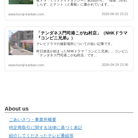
夜ドラ『ミッドナイトタクシー』第2回から。「喫茶 つかれ
しらず」とテント（と看板）に書かれています。…
2026-06-02 23:21
www.kuroji-kanban.com
「テンダネス門司港こがね村店」（NHKドラマ
『コンビニ兄弟』）
テレビドラマの撮影場所についての短い記事です。
昨日放送が始まったNHKドラマ『コンビニ兄弟』。コンビニ
「テンダネス門司港こがね村店」です…
2026-04-29 23:36
www.kuroji-kanban.com
About us
ごあいさつ・事業所概要
特定商取引に関する法律に基づく表記
紹介してくださったテレビ番組等