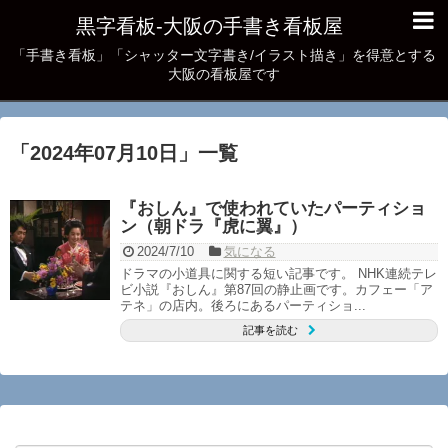
黒字看板‐大阪の手書き看板屋
「手書き看板」「シャッター文字書き/イラスト描き」を得意とする
大阪の看板屋です
「
2024年07月10日
」
一覧
『おしん』で使われていたパーティショ
ン（朝ドラ『虎に翼』）
2024/7/10
気になる
ドラマの小道具に関する短い記事です。 NHK連続テレ
ビ小説『おしん』第87回の静止画です。カフェー「ア
テネ」の店内。後ろにあるパーティショ...
記事を読む