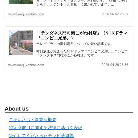
夜ドラ『ミッドナイトタクシー』第2回から。「喫茶 つかれ
しらず」とテント（と看板）に書かれています。…
2026-06-02 23:21
www.kuroji-kanban.com
「テンダネス門司港こがね村店」（NHKドラマ
『コンビニ兄弟』）
テレビドラマの撮影場所についての短い記事です。
昨日放送が始まったNHKドラマ『コンビニ兄弟』。コンビニ
「テンダネス門司港こがね村店」です…
2026-04-29 23:36
www.kuroji-kanban.com
About us
ごあいさつ・事業所概要
特定商取引に関する法律に基づく表記
紹介してくださったテレビ番組等