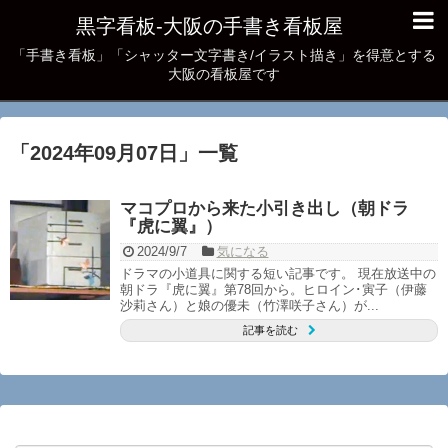
黒字看板‐大阪の手書き看板屋
「手書き看板」「シャッター文字書き/イラスト描き」を得意とする
大阪の看板屋です
「
2024年09月07日
」
一覧
マコプロから来た小引き出し（朝ドラ
『虎に翼』）
2024/9/7
気になる
ドラマの小道具に関する短い記事です。 現在放送中の
朝ドラ『虎に翼』第78回から。ヒロイン･寅子（伊藤
沙莉さん）と娘の優未（竹澤咲子さん）が...
記事を読む