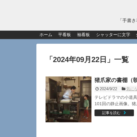
「手書き
ホーム
平看板
袖看板
シャッターに文字
「
2024年09月22日
」
一覧
猪爪家の書棚（
2024/9/22
気に
テレビドラマの小道具
101回の静止画像。猪
記事を読む