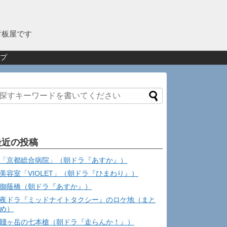
看板屋です
プ
最近の投稿
「京都総合病院」（朝ドラ『あすか』）
美容室「VIOLET」（朝ドラ『ひまわり』）
御蔭橋（朝ドラ『あすか』）
夜ドラ『ミッドナイトタクシー』のロケ地（まと
め）
賤ヶ岳の七本槍（朝ドラ『走らんか！』）