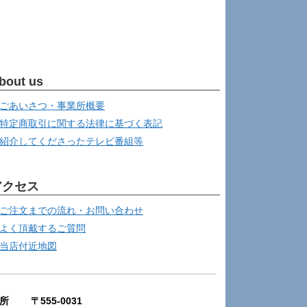
bout us
ごあいさつ・事業所概要
特定商取引に関する法律に基づく表記
紹介してくださったテレビ番組等
アクセス
ご注文までの流れ・お問い合わせ
よく頂戴するご質問
当店付近地図
所 〒555-0031