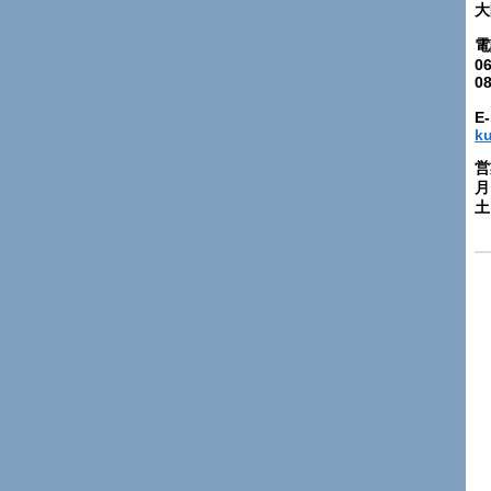
大
電
06
0
E-
k
営
月
土: