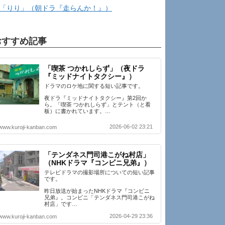
「りり」（朝ドラ『走らんか！』）
おすすめ記事
「喫茶 つかれしらず」（夜ドラ
『ミッドナイトタクシー』）
ドラマのロケ地に関する短い記事です。
夜ドラ『ミッドナイトタクシー』第2回か
ら。「喫茶 つかれしらず」とテント（と看
板）に書かれています。…
2026-06-02 23:21
www.kuroji-kanban.com
「テンダネス門司港こがね村店」
（NHKドラマ『コンビニ兄弟』）
テレビドラマの撮影場所についての短い記事
です。
昨日放送が始まったNHKドラマ『コンビニ
兄弟』。コンビニ「テンダネス門司港こがね
村店」です…
2026-04-29 23:36
www.kuroji-kanban.com