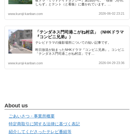
夜ドラ『ミッドナイトタクシー』第2回から。「喫茶 つかれ
しらず」とテント（と看板）に書かれています。…
2026-06-02 23:21
www.kuroji-kanban.com
「テンダネス門司港こがね村店」（NHKドラマ
『コンビニ兄弟』）
テレビドラマの撮影場所についての短い記事です。
昨日放送が始まったNHKドラマ『コンビニ兄弟』。コンビニ
「テンダネス門司港こがね村店」です…
2026-04-29 23:36
www.kuroji-kanban.com
About us
ごあいさつ・事業所概要
特定商取引に関する法律に基づく表記
紹介してくださったテレビ番組等