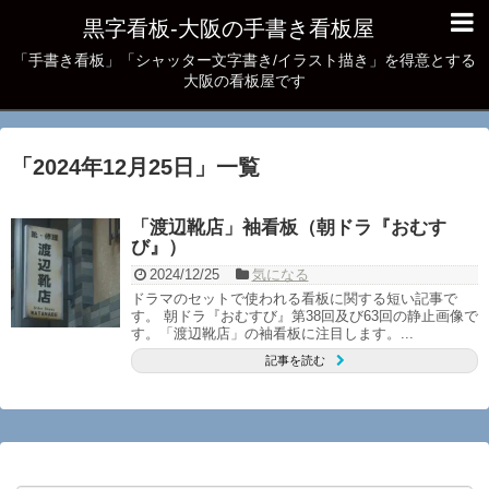
黒字看板‐大阪の手書き看板屋
「手書き看板」「シャッター文字書き/イラスト描き」を得意とする
大阪の看板屋です
「
2024年12月25日
」
一覧
「渡辺靴店」袖看板（朝ドラ『おむす
び』）
2024/12/25
気になる
ドラマのセットで使われる看板に関する短い記事で
す。 朝ドラ『おむすび』第38回及び63回の静止画像で
す。「渡辺靴店」の袖看板に注目します。...
記事を読む