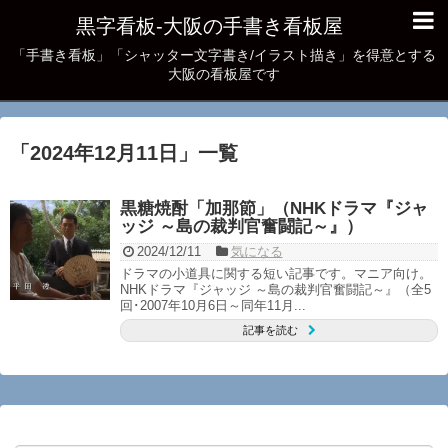
黒字看板‐大阪の手書き看板屋
「手書き看板」「シャッター文字書き/イラスト描き」を得意とする
大阪の看板屋です
「
2024年12月11日
」
一覧
黒糖焼酎「加那節」（NHKドラマ『ジャ
ッジ ～島の裁判官奮闘記～』）
2024/12/11
気になる
ドラマの小道具に関する短い記事です。マニア向け。
NHKドラマ『ジャッジ ～島の裁判官奮闘記～』（全5
回･2007年10月6日～同年11月...
記事を読む