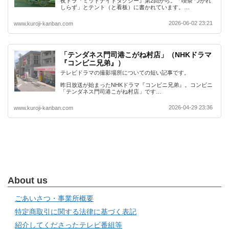
夜ドラ『ミッドナイトタクシー』第2回から。「喫茶 つかれ
しらず」とテント（と看板）に書かれています。…
2026-06-02 23:21
www.kuroji-kanban.com
「テンダネス門司港こがね村店」（NHKドラマ
『コンビニ兄弟』）
テレビドラマの撮影場所についての短い記事です。
昨日放送が始まったNHKドラマ『コンビニ兄弟』。コンビニ
「テンダネス門司港こがね村店」です…
2026-04-29 23:36
www.kuroji-kanban.com
About us
ごあいさつ・事業所概要
特定商取引に関する法律に基づく表記
紹介してくださったテレビ番組等