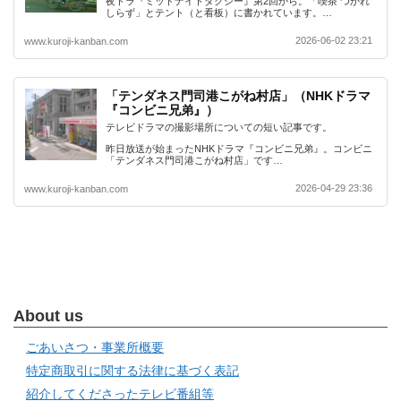
夜ドラ『ミッドナイトタクシー』第2回から。「喫茶 つかれ
しらず」とテント（と看板）に書かれています。…
2026-06-02 23:21
www.kuroji-kanban.com
「テンダネス門司港こがね村店」（NHKドラマ
『コンビニ兄弟』）
テレビドラマの撮影場所についての短い記事です。
昨日放送が始まったNHKドラマ『コンビニ兄弟』。コンビニ
「テンダネス門司港こがね村店」です…
2026-04-29 23:36
www.kuroji-kanban.com
About us
ごあいさつ・事業所概要
特定商取引に関する法律に基づく表記
紹介してくださったテレビ番組等