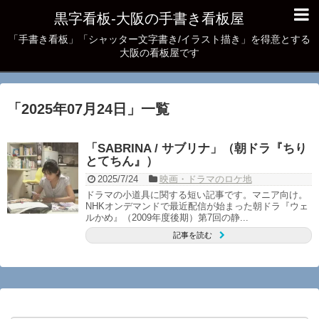
黒字看板‐大阪の手書き看板屋
「手書き看板」「シャッター文字書き/イラスト描き」を得意とする
大阪の看板屋です
「
2025年07月24日
」
一覧
「SABRINA / サブリナ」（朝ドラ『ちり
とてちん』）
2025/7/24
映画・ドラマのロケ地
ドラマの小道具に関する短い記事です。マニア向け。
NHKオンデマンドで最近配信が始まった朝ドラ『ウェ
ルかめ』（2009年度後期）第7回の静...
記事を読む