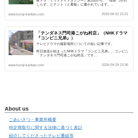
夜ドラ『ミッドナイトタクシー』第2回から。「喫茶 つかれ
しらず」とテント（と看板）に書かれています。…
2026-06-02 23:21
www.kuroji-kanban.com
「テンダネス門司港こがね村店」（NHKドラマ
『コンビニ兄弟』）
テレビドラマの撮影場所についての短い記事です。
昨日放送が始まったNHKドラマ『コンビニ兄弟』。コンビニ
「テンダネス門司港こがね村店」です…
2026-04-29 23:36
www.kuroji-kanban.com
About us
ごあいさつ・事業所概要
特定商取引に関する法律に基づく表記
紹介してくださったテレビ番組等