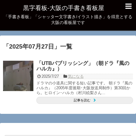
黒字看板‐大阪の手書き看板屋
「手書き看板」「シャッター文字書き/イラスト描き」を得意とする
大阪の看板屋です
「
2025年07月27日
」
一覧
「UTBパブリッシング」（朝ドラ『風の
ハルカ』）
2025/7/27
気になる
ドラマの小道具に関する短い記事です。 朝ドラ『風の
ハルカ』（2005年度後期･大阪放送局制作）第30回か
ら。ヒロイン･ハルカ（村川絵梨さん...
記事を読む