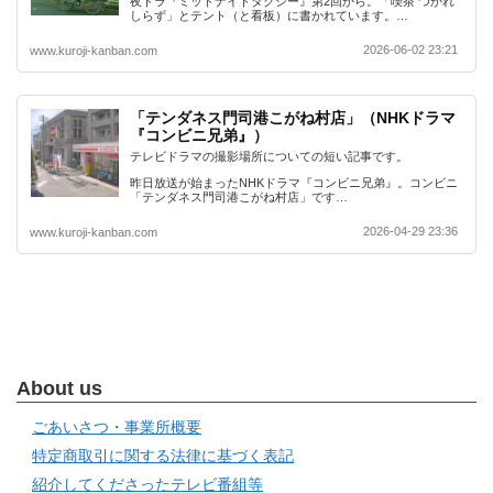
夜ドラ『ミッドナイトタクシー』第2回から。「喫茶 つかれ
しらず」とテント（と看板）に書かれています。…
2026-06-02 23:21
www.kuroji-kanban.com
「テンダネス門司港こがね村店」（NHKドラマ
『コンビニ兄弟』）
テレビドラマの撮影場所についての短い記事です。
昨日放送が始まったNHKドラマ『コンビニ兄弟』。コンビニ
「テンダネス門司港こがね村店」です…
2026-04-29 23:36
www.kuroji-kanban.com
About us
ごあいさつ・事業所概要
特定商取引に関する法律に基づく表記
紹介してくださったテレビ番組等