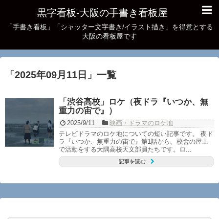
黒字看板‐大阪の手書き看板屋
「手書き看板」「シャッター文字書き/イラスト描き」を得意とする
大阪の看板屋です
「
2025年09月11日
」
一覧
「渋谷高校」ロケ（夜ドラ『いつか、無
重力の宙で』）
2025/9/11
映画・ドラマのロケ地
テレビドラマのロケ地についての短い記事です。 夜ド
ラ『いつか、無重力の宙で』第1話から。校舎の屋上
で活動をする大隅高校天文部員たちです。ロ...
記事を読む