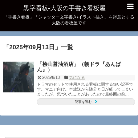
黒字看板‐大阪の手書き看板屋
「手書き看板」「シャッター文字書き/イラスト描き」を得意とする
大阪の看板屋です
「
2025年09月13日
」
一覧
「桧山醤油酒店」（朝ドラ『あんぱ
ん』）
2025/9/13
気になる
ドラマのセットで使用される看板に関する短い記事で
す。マニア向け。本放送から随分と日が経ってしまい
ましたが、気づいたことがあったので最終回の前...
記事を読む