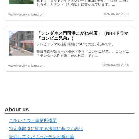
夜ドラ『ミッドナイトタクシー』第2回から。「喫茶 つかれ
しらず」とテント（と看板）に書かれています。…
2026-06-02 23:21
www.kuroji-kanban.com
「テンダネス門司港こがね村店」（NHKドラマ
『コンビニ兄弟』）
テレビドラマの撮影場所についての短い記事です。
昨日放送が始まったNHKドラマ『コンビニ兄弟』。コンビニ
「テンダネス門司港こがね村店」です…
2026-04-29 23:36
www.kuroji-kanban.com
About us
ごあいさつ・事業所概要
特定商取引に関する法律に基づく表記
紹介してくださったテレビ番組等