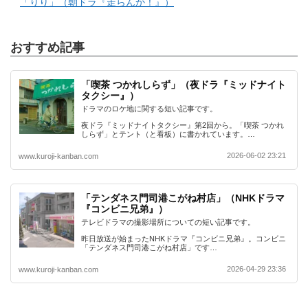
「りり」（朝ドラ『走らんか！』）
おすすめ記事
「喫茶 つかれしらず」（夜ドラ『ミッドナイト
タクシー』）
ドラマのロケ地に関する短い記事です。
夜ドラ『ミッドナイトタクシー』第2回から。「喫茶 つかれ
しらず」とテント（と看板）に書かれています。…
2026-06-02 23:21
www.kuroji-kanban.com
「テンダネス門司港こがね村店」（NHKドラマ
『コンビニ兄弟』）
テレビドラマの撮影場所についての短い記事です。
昨日放送が始まったNHKドラマ『コンビニ兄弟』。コンビニ
「テンダネス門司港こがね村店」です…
2026-04-29 23:36
www.kuroji-kanban.com