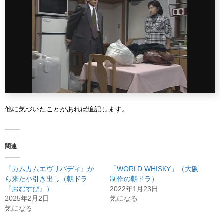
他に気づいたことがあれば追記します。
関連
『カムカムエヴリバディ』か
「WORLD WHISKY」（大阪
ら来た小引き出し（朝ドラ
制作の朝ドラ）
『おむすび』）
2022年1月23日
2025年2月2日
気になる
気になる