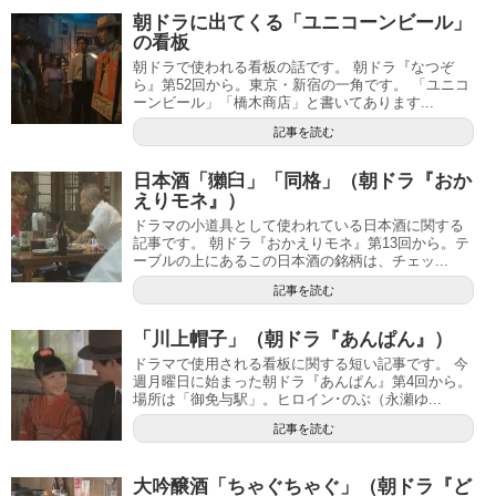
朝ドラに出てくる「ユニコーンビール」
の看板
朝ドラで使われる看板の話です。 朝ドラ『なつぞ
ら』第52回から。東京・新宿の一角です。 「ユニコ
ーンビール」「橋木商店」と書いてあります...
記事を読む
日本酒「獺臼」「同格」（朝ドラ『おか
えりモネ』）
ドラマの小道具として使われている日本酒に関する
記事です。 朝ドラ『おかえりモネ』第13回から。テ
ーブルの上にあるこの日本酒の銘柄は、チェッ...
記事を読む
「川上帽子」（朝ドラ『あんぱん』）
ドラマで使用される看板に関する短い記事です。 今
週月曜日に始まった朝ドラ『あんぱん』第4回から。
場所は「御免与駅」。ヒロイン･のぶ（永瀬ゆ...
記事を読む
大吟醸酒「ちゃぐちゃぐ」（朝ドラ『ど