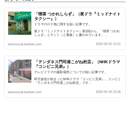
「喫茶 つかれしらず」（夜ドラ『ミッドナイト
タクシー』）
ドラマのロケ地に関する短い記事です。
夜ドラ『ミッドナイトタクシー』第2回から。「喫茶 つかれ
しらず」とテント（と看板）に書かれています。…
2026-06-02 23:21
www.kuroji-kanban.com
「テンダネス門司港こがね村店」（NHKドラマ
『コンビニ兄弟』）
テレビドラマの撮影場所についての短い記事です。
昨日放送が始まったNHKドラマ『コンビニ兄弟』。コンビニ
「テンダネス門司港こがね村店」です…
2026-04-29 23:36
www.kuroji-kanban.com