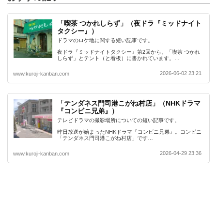
「喫茶 つかれしらず」（夜ドラ『ミッドナイト
タクシー』）
ドラマのロケ地に関する短い記事です。
夜ドラ『ミッドナイトタクシー』第2回から。「喫茶 つかれ
しらず」とテント（と看板）に書かれています。…
2026-06-02 23:21
www.kuroji-kanban.com
「テンダネス門司港こがね村店」（NHKドラマ
『コンビニ兄弟』）
テレビドラマの撮影場所についての短い記事です。
昨日放送が始まったNHKドラマ『コンビニ兄弟』。コンビニ
「テンダネス門司港こがね村店」です…
2026-04-29 23:36
www.kuroji-kanban.com