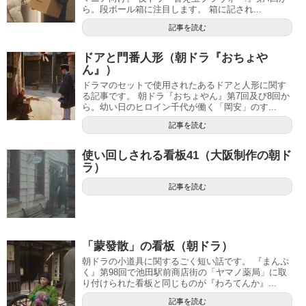
ら。段ボール箱に注目します。 箱に記され...
記事を読む
ドアと門番人形（朝ドラ『おちょや
ん』）
ドラマのセットで使用されたあるドアと人形に関す
る記事です。 朝ドラ『おちょやん』第7回及び8回か
ら。幼い日のヒロイン千代が働く「岡安」のす...
記事を読む
使い回しされる看板41（大阪制作の朝ド
ラ）
記事を読む
「蒙發散」の看板（朝ドラ）
朝ドラの小道具に関するごく短い話です。 『まんぷ
く』第98回で池田駅前商店街の「ヤマノ薬局」に取
り付けられた看板と同じものが『わろてんか』...
記事を読む