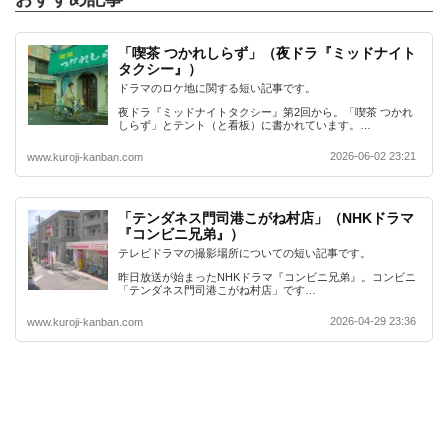
「喫茶 つかれしらず」（夜ドラ『ミッドナイト
タクシー』）
ドラマのロケ地に関する短い記事です。
夜ドラ『ミッドナイトタクシー』第2回から。「喫茶 つかれ
しらず」とテント（と看板）に書かれています。…
2026-06-02 23:21
www.kuroji-kanban.com
「テンダネス門司港こがね村店」（NHKドラマ
『コンビニ兄弟』）
テレビドラマの撮影場所についての短い記事です。
昨日放送が始まったNHKドラマ『コンビニ兄弟』。コンビニ
「テンダネス門司港こがね村店」です…
2026-04-29 23:36
www.kuroji-kanban.com