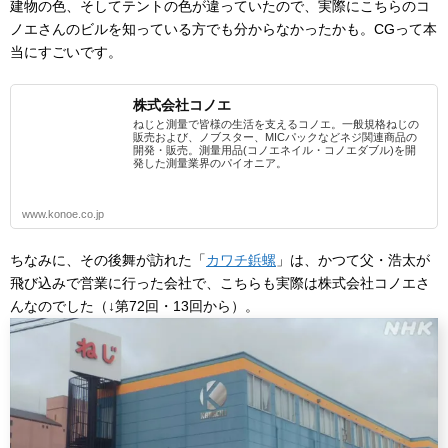
建物の色、そしてテントの色が違っていたので、実際にこちらのコ
ノエさんのビルを知っている方でも分からなかったかも。CGって本
当にすごいです。
株式会社コノエ
ねじと測量で皆様の生活を支えるコノエ。一般規格ねじの
販売および、ノブスター、MICパックなどネジ関連商品の
開発・販売。測量用品(コノエネイル・コノエダブル)を開
発した測量業界のパイオニア。
www.konoe.co.jp
ちなみに、その後舞が訪れた「
カワチ鋲螺
」は、かつて父・浩太が
飛び込みで営業に行った会社で、こちらも実際は株式会社コノエさ
んなのでした（↓第72回・13回から）。