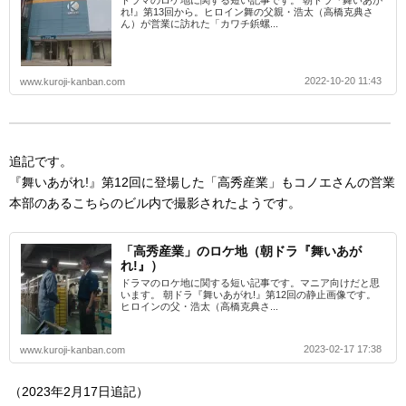
ドラマのロケ地に関する短い記事です。 朝ドラ『舞いあが
れ!』第13回から。ヒロイン舞の父親・浩太（高橋克典さ
ん）が営業に訪れた「カワチ鋲螺...
2022-10-20 11:43
www.kuroji-kanban.com
追記です。
『舞いあがれ!』第12回に登場した「高秀産業」もコノエさんの営業
本部のあるこちらのビル内で撮影されたようです。
「高秀産業」のロケ地（朝ドラ『舞いあが
れ!』）
ドラマのロケ地に関する短い記事です。マニア向けだと思
います。 朝ドラ『舞いあがれ!』第12回の静止画像です。
ヒロインの父・浩太（高橋克典さ...
2023-02-17 17:38
www.kuroji-kanban.com
（2023年2月17日追記）