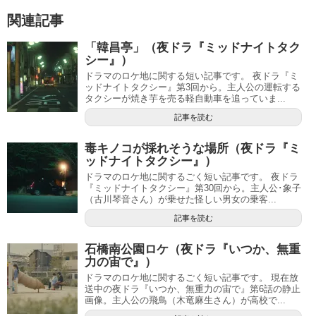
関連記事
「韓昌亭」（夜ドラ『ミッドナイトタク
シー』）
ドラマのロケ地に関する短い記事です。 夜ドラ『ミ
ッドナイトタクシー』第3回から。主人公の運転する
タクシーが焼き芋を売る軽自動車を追っていま...
記事を読む
毒キノコが採れそうな場所（夜ドラ『ミ
ッドナイトタクシー』）
ドラマのロケ地に関するごく短い記事です。 夜ドラ
『ミッドナイトタクシー』第30回から。主人公･象子
（古川琴音さん）が乗せた怪しい男女の乗客...
記事を読む
石橋南公園ロケ（夜ドラ『いつか、無重
力の宙で』）
ドラマのロケ地に関するごく短い記事です。 現在放
送中の夜ドラ『いつか、無重力の宙で』第6話の静止
画像。主人公の飛鳥（木竜麻生さん）が高校で...