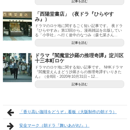
記事を読む
「西陽堂書店」（夜ドラ『ひらやす
み』）
ドラマのロケ地に関するごく短い記事です。 夜ドラ
『ひらやすみ』第13回から。漫画雑誌を出版してい
る「小学社」へ行く途中のなつみ（森七菜さん...
記事を読む
ドラマ『閻魔堂沙羅の推理奇譚』淀川区
十三本町ロケ
ドラマのロケ地に関する短い記事です。 NHKドラマ
『閻魔堂えんまどう沙羅さらの推理奇譚すいりきた
ん』（全8回・2020年10月31日～12...
記事を読む
「香り高い珈琲をどうぞ」看板（大阪制作の朝ドラ）
安全マーク（朝ドラ『舞いあがれ!』）