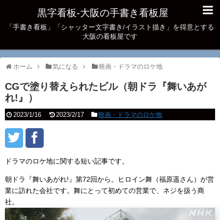
黒字看板‐大阪の手書き看板屋
「手書き看板」「シャッター文字書き/イラスト描き」を得意とする
大阪の看板屋です
ホーム
気になる
映画・ドラマのロケ地
CGで塗り替えられたビル（朝ドラ『舞いあが
れ!』）
2023/1/16
2023/2/17
映画・ドラマのロケ地
ドラマのロケ地に関する短い記事です。
朝ドラ『舞いあがれ!』第72回から。ヒロイン舞（福原遥さん）が営
業に訪れた会社です。舞にとって初めての営業で、ネジを扱う商
社。