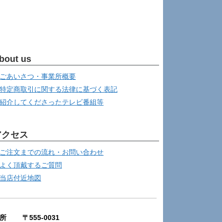
bout us
ごあいさつ・事業所概要
特定商取引に関する法律に基づく表記
紹介してくださったテレビ番組等
アクセス
ご注文までの流れ・お問い合わせ
よく頂戴するご質問
当店付近地図
所 〒555-0031