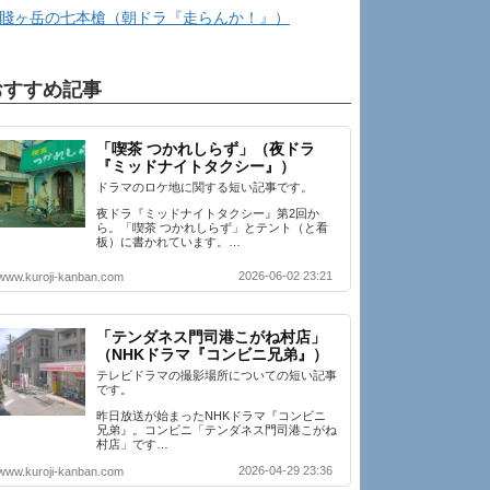
賤ヶ岳の七本槍（朝ドラ『走らんか！』）
おすすめ記事
「喫茶 つかれしらず」（夜ドラ
『ミッドナイトタクシー』）
ドラマのロケ地に関する短い記事です。
夜ドラ『ミッドナイトタクシー』第2回か
ら。「喫茶 つかれしらず」とテント（と看
板）に書かれています。…
2026-06-02 23:21
www.kuroji-kanban.com
「テンダネス門司港こがね村店」
（NHKドラマ『コンビニ兄弟』）
テレビドラマの撮影場所についての短い記事
です。
昨日放送が始まったNHKドラマ『コンビニ
兄弟』。コンビニ「テンダネス門司港こがね
村店」です…
2026-04-29 23:36
www.kuroji-kanban.com