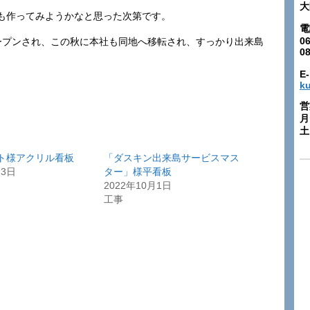
大
も作ってみようかなと思った次第です。
電
06
ープンされ、この秋に本社も同地へ移転され、すっかり出来島
0
E-
k
営
月
土:
ト様アクリル看板
「ダスキン出来島サービスマス
13日
ター」様平看板
2022年10月1日
工事