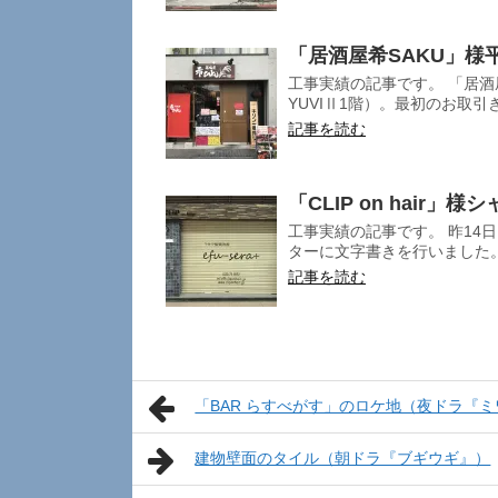
「居酒屋希SAKU」様
工事実績の記事です。 「居酒屋
YUVIⅡ1階）。最初のお取引きで
記事を読む
「CLIP on hair」
工事実績の記事です。 昨14日、
ターに文字書きを行いました。 
記事を読む
「BAR らすべがす」のロケ地（夜ドラ『
建物壁面のタイル（朝ドラ『ブギウギ』）