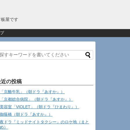
看板屋です
プ
最近の投稿
「京酪牛乳」（朝ドラ『あすか』）
「京都総合病院」（朝ドラ『あすか』）
美容室「VIOLET」（朝ドラ『ひまわり』）
御蔭橋（朝ドラ『あすか』）
夜ドラ『ミッドナイトタクシー』のロケ地（まと
め）