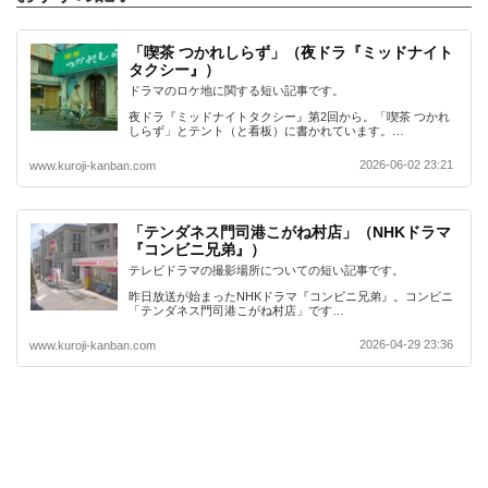
「喫茶 つかれしらず」（夜ドラ『ミッドナイト
タクシー』）
ドラマのロケ地に関する短い記事です。
夜ドラ『ミッドナイトタクシー』第2回から。「喫茶 つかれ
しらず」とテント（と看板）に書かれています。…
2026-06-02 23:21
www.kuroji-kanban.com
「テンダネス門司港こがね村店」（NHKドラマ
『コンビニ兄弟』）
テレビドラマの撮影場所についての短い記事です。
昨日放送が始まったNHKドラマ『コンビニ兄弟』。コンビニ
「テンダネス門司港こがね村店」です…
2026-04-29 23:36
www.kuroji-kanban.com